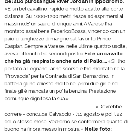
del suo purosangue River Jordan in ippodromo.
«E’ un bel cavallino, rapido e molto adatto alle corte
distanze. Sui 1000-1200 metri riesce ad esprimersi al
massimo.E’ un sauro di cinque anni. A Varese l’ha
montato assai bene FedericoBossa, vincendo con un
paio di lunghezze di margine sul favorito Prince
Caspian. Sempre a Varese, nelle ultime quattro uscite,
aveva ottenuto tre secondi posti.»
Ed è un cavallo
che ha già respirato anche aria di Palio....
«Si, l’ho
portato a Legnano l’anno scorso e l’ho montato nella
“Provaccia” per la Contrada di San Bernardino. In
batteria gli ho chiesto molto nei primi due giri e nel
finale gli è mancata un po’ la benzina. Prestazione
comunque dignitosa la sua.»
«Dovrebbe
correre - conclude Calvaccio - l’11 agosto e poi il 22
dello stesso mese. Vedremo se confermerà quanto di
buono ha finora messo in mostra.»
Nelle foto: