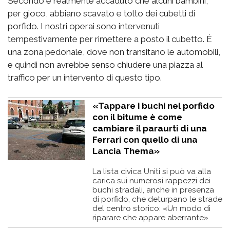
Secondo è realmente accaduto che alcuni bambini,
per gioco, abbiano scavato e tolto dei cubetti di
porfido. I nostri operai sono intervenuti
tempestivamente per rimettere a posto il cubetto. È
una zona pedonale, dove non transitano le automobili,
e quindi non avrebbe senso chiudere una piazza al
traffico per un intervento di questo tipo.
«Tappare i buchi nel porfido
con il bitume è come
cambiare il paraurti di una
Ferrari con quello di una
Lancia Thema»
La lista civica Uniti si può va alla
carica sui numerosi rappezzi dei
buchi stradali, anche in presenza
di porfido, che deturpano le strade
del centro storico: «Un modo di
riparare che appare aberrante»