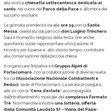
alla storica
chiesetta settecentesca dedicata al
santo
, nel cuore del
Parco della Pace
e all’ombra del
suo pino secolare.
La giornata prenderà il via alle
ore 19
con la
Santa
Messa
, celebrata dal parroco
don Luigino Trinchero
.
Sarà il momento religioso della festa, che anche
quest’anno vuole rappresentare un’occasione di
incontro per il paese e, allo stesso tempo, contribuire
alla conservazione della piccola chiesa.
A organizzare l’iniziativa è il
Gruppo Alpini di
Portacomaro
, con la collaborazione di diverse realtà,
tra cui
l’Associazione Nazionale Combattenti e
Reduci
, sede di Portacomaro. La serata proseguirà
alle 20 con la “
Cena d’estate
”, accompagnata
dall’intrattenimento musicale del
complesso Formato
Tre
. Non mancherà inoltre
una lotteria, offerta
dalla Comunità Laudato Si’ – Vigna del Papa-