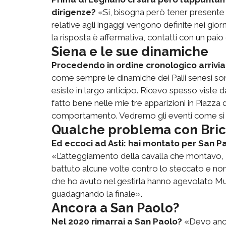
dirigenze?
«Si, bisogna però tener presente c
relative agli ingaggi vengono definite nei gio
la risposta è affermativa, contatti con un paio 
Siena e le sue dinamiche
Procedendo in ordine cronologico arrivia
come sempre le dinamiche dei Palii senesi so
esiste in largo anticipo. Ricevo spesso viste d
fatto bene nelle mie tre apparizioni in Piazza
comportamento. Vedremo gli eventi come si 
Qualche problema con Bri
Ed eccoci ad Asti: hai montato per San Pa
«L’atteggiamento della cavalla che montavo, 
battuto alcune volte contro lo steccato e non
che ho avuto nel gestirla hanno agevolato Mulas
guadagnando la finale».
Ancora a San Paolo?
Nel 2020 rimarrai a San Paolo?
«Devo anco