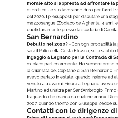
morale alto si appresta ad affrontare la
esordisce - e sto lavorando duro per farmi tr
del 2020. I presupposti per disputare una stag
mezzosangue (Zodiaco de Aighenta, 4 anni, e Ul
quotidianamente presso la scuderia di Camila
San Bernardino
Debutto nel 2020?
«Con ogni probabilità l
sarà il Palio della Costa Etrusca, sulla sabbia
ingaggio a Legnano per la Contrada di Sa
mi piace particolarmente. Ho sempre preso pa
la chiamata del Capitano di San Bernardino Erm
avevo parlato in estate, quando insieme ad alc
venuto a trovarmi. Finora a Legnano avevo u
Martino ed un’altra per Sant’Ambrogio. Primo o
traguardo che manca da qualche anno». Ricord
2007, quando trionfò con Giuseppe Zedde su
Contatti con le dirigenze d
Prima di Legnano ci sarà però l’appunta