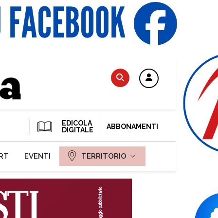
EDICOLA
ABBONAMENTI
DIGITALE
RT
EVENTI
TERRITORIO