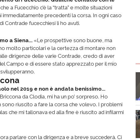
he a Fucecchio c’è la “tratta” e molte situazioni
rni immediatamente precedenti la corsa. In ogni caso
di Contrade fucecchiesi li ho avuti.
mo a Siena...
«Le prospettive sono buone, ma
no molto particolari e la certezza di montare non
alle dirigenze delle varie Contrade, credo di aver
 del Campo e di essere stato apprezzato per il mio
svilupperanno.
ccona
olo nel 2019 e non è andata benissimo...
Briccona da Clodia, mi ha un po’ sorpreso. Ho
 sono riuscito a fare la corsa che volevo. I problemi
 che mi tallonava ed alla fine è riuscito ad infilarmi
ra parlare con la dirigenza e a breve succederà. Ci