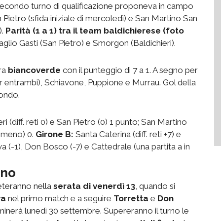
 secondo turno di qualificazione proponeva in campo
n Pietro (sfida iniziale di mercoledì) e San Martino San
).
Parità (1 a 1) tra il team baldichierese (foto
saglio Gasti (San Pietro) e Smorgon (Baldichieri).
ra
biancoverde
con il punteggio di 7 a 1. A segno per
er entrambi), Schiavone, Puppione e Murrau. Gol della
ondo.
eri (diff. reti 0) e San Pietro (0) 1 punto; San Martino
n meno) 0.
Girone B:
Santa Caterina (diff. reti +7) e
ova (-1), Don Bosco (-7) e Cattedrale (una partita a in
rno
leteranno nella
serata di venerdì 13
, quando si
va
nel primo match e a seguire
Torretta
e
Don
minerà lunedì 30 settembre. Supereranno il turno le