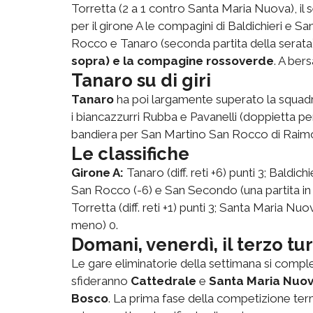
Torretta (2 a 1 contro Santa Maria Nuova), il
per il girone A le compagini di Baldichieri e Sa
Rocco e Tanaro (seconda partita della serata
sopra) e la compagine rossoverde
. A ber
Tanaro su di giri
Tanaro
ha poi largamente superato la squad
i biancazzurri Rubba e Pavanelli (doppietta p
bandiera per San Martino San Rocco di Raim
Le classifiche
Girone A:
Tanaro (diff. reti +6) punti 3; Baldichi
San Rocco (-6) e San Secondo (una partita i
Torretta (diff. reti +1) punti 3; Santa Maria Nu
meno) 0.
Domani, venerdì, il terzo tu
Le gare eliminatorie della settimana si comp
sfideranno
Cattedrale
e
Santa Maria Nuo
Bosco
. La prima fase della competizione ter