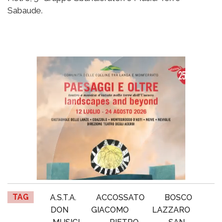
Sabaude.
TAG
A.S.T.A.
ACCOSSATO
BOSCO
DON
GIACOMO
LAZZARO