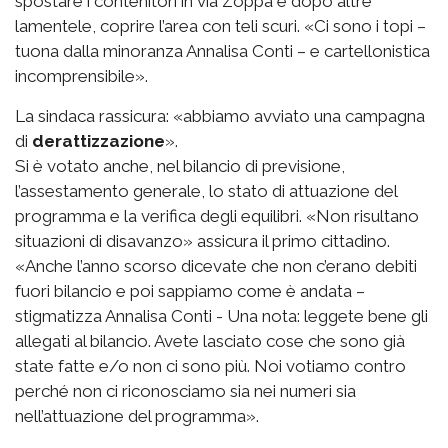
spostare i contenitori in via Zoppa e dopo altre
lamentele, coprire l’area con teli scuri. «Ci sono i topi –
tuona dalla minoranza Annalisa Conti – e cartellonistica
incomprensibile».
La sindaca rassicura: «abbiamo avviato una campagna
di
derattizzazione
».
Si è votato anche, nel bilancio di previsione,
l’assestamento generale, lo stato di attuazione del
programma e la verifica degli equilibri. «Non risultano
situazioni di disavanzo» assicura il primo cittadino.
«Anche l’anno scorso dicevate che non c’erano debiti
fuori bilancio e poi sappiamo come è andata –
stigmatizza Annalisa Conti - Una nota: leggete bene gli
allegati al bilancio. Avete lasciato cose che sono già
state fatte e/o non ci sono più. Noi votiamo contro
perché non ci riconosciamo sia nei numeri sia
nell’attuazione del programma».