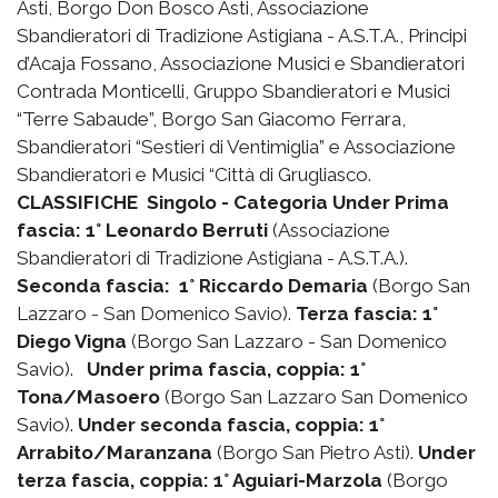
Asti, Borgo Don Bosco Asti, Associazione
Sbandieratori di Tradizione Astigiana - A.S.T.A., Principi
d’Acaja Fossano, Associazione Musici e Sbandieratori
Contrada Monticelli, Gruppo Sbandieratori e Musici
“Terre Sabaude”, Borgo San Giacomo Ferrara,
Sbandieratori “Sestieri di Ventimiglia” e Associazione
Sbandieratori e Musici “Città di Grugliasco.
CLASSIFICHE
Singolo - Categoria Under
Prima
fascia: 1° Leonardo Berruti
(Associazione
Sbandieratori di Tradizione Astigiana - A.S.T.A.).
Seconda fascia: 1° Riccardo Demaria
(Borgo San
Lazzaro - San Domenico Savio).
Terza fascia: 1°
Diego Vigna
(Borgo San Lazzaro - San Domenico
Savio).
Under prima fascia, coppia: 1°
Tona/Masoero
(Borgo San Lazzaro San Domenico
Savio).
Under seconda fascia, coppia: 1°
Arrabito/Maranzana
(Borgo San Pietro Asti).
Under
terza fascia, coppia: 1° Aguiari-Marzola
(Borgo