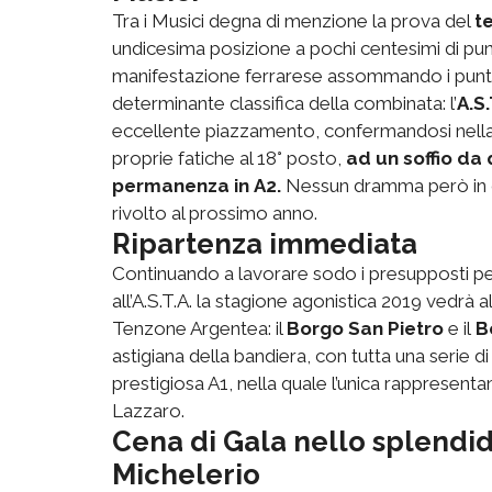
Tra i Musici degna di menzione la prova del
t
undicesima posizione a pochi centesimi di punto
manifestazione ferrarese assommando i puntegg
determinante classifica della combinata: l’
A.S.
eccellente piazzamento, confermandosi nell
proprie fatiche al 18° posto,
ad un soffio da
permanenza in
A2.
Nessun dramma però in c
rivolto al prossimo anno.
Ripartenza immediata
Continuando a lavorare sodo i presupposti per
all’A.S.T.A. la stagione agonistica 2019 vedrà 
Tenzone Argentea: il
Borgo San Pietro
e il
B
astigiana della bandiera, con tutta una serie 
prestigiosa A1, nella quale l’unica rappresent
Lazzaro.
Cena di Gala nello splendid
Michelerio