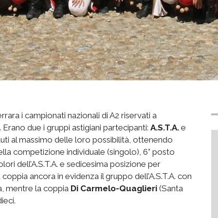
ra i campionati nazionali di A2 riservati a
Erano due i gruppi astigiani partecipanti:
A.S.T.A.
e
tuti al massimo delle loro possibilità, ottenendo
Nella competizione individuale (singolo), 6° posto
olori dell’A.S.T.A. e sedicesima posizione per
 coppia ancora in evidenza il gruppo dell’A.S.T.A. con
ia, mentre la coppia
Di Carmelo-Quaglieri
(Santa
ieci.