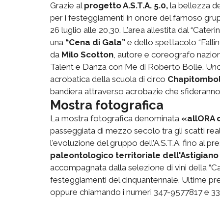
Grazie al
progetto A.S.T.A. 5.0,
la bellezza d
per i festeggiamenti in onore del famoso grup
26 luglio alle 20,30. L'area allestita dal “Cat
una
“Cena di Gala”
e dello spettacolo “Fallin
da
Milo Scotton
, autore e coreografo naziona
Talent e Danza con Me di Roberto Bolle. Uno
acrobatica della scuola di circo
Chapitombo
bandiera attraverso acrobazie che sfideranno 
Mostra fotografica
La mostra fotografica denominata
«allORA 
passeggiata di mezzo secolo tra gli scatti real
l'evoluzione del gruppo dell’A.S.T.A. fino al prese
paleontologico territoriale dell'Astigiano
accompagnata dalla selezione di vini della “Ca
festeggiamenti del cinquantennale. Ultime pre
oppure chiamando i numeri 347-9577817 e 