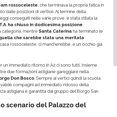
eam rossoceleste
, che terminava la propria fatica in
 dalle posizioni di vertice. Al termine della
i conseguiti nelle varie prove, è stata stilata la
T.A
.
ha chiuso in dodicesima posizione
,
a categoria, mentre
Santa Caterina
ha terminato le
 quella che sarebbe stata una meritata
asa rossoceleste, ci mancherebbe, e un occhio già
 un immediato ritorno in A2 ci sono tutti. Insieme
altre due formazioni astigiane gareggiare nella
orgo Don Bosco
. Sempre ai vertici quindi la scuola
di valide compagini ad immediato ridosso della
anza astigiana è garantita dal gruppo del Borgo San
o scenario del Palazzo del