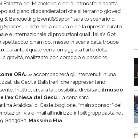
el Palazzo del Michelerio creerà l'atmosfera adatta
po astigiano di sbandieratori che si terranno giovedì
ering & Banqueting Eventi&Sapori” sarà lo scenario di
g Spaces - L'arte della caduta e della ripresa”, curato
le e internazionale di produzioni quali Italia's Got
 spettacolo dinamico, messo in scena dalla troupe
lo
, durante il quale verrà omaggiata l'arte della
la gravità, realizzate con coraggio e passione.
come ORA...»
accompagnerà gli intervenuti in una
izzati da Cecilia Balistreri, che rappresentano
nte. Inoltre, ci sarà la possibilità di visitare il
museo
 e l'ex Chiesa del Gesù
. La cena sarà
ntina Araldica” di Castelboglione, “main sponsor” dei
notazioni via e-mail all'indirizzo info@gruppoasta.net
339-8003080.
Massimo Elia