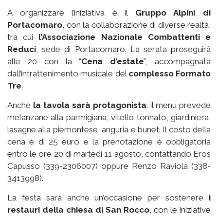
A organizzare l’iniziativa è il
Gruppo Alpini di
Portacomaro
, con la collaborazione di diverse realtà,
tra cui
l’Associazione Nazionale Combattenti e
Reduci
, sede di Portacomaro. La serata proseguirà
alle 20 con la “
Cena d’estate
”, accompagnata
dall’intrattenimento musicale del
complesso Formato
Tre
.
Anche
la tavola sarà protagonista
: il menu prevede
melanzane alla parmigiana, vitello tonnato, giardiniera,
lasagne alla piemontese, anguria e bunet. Il costo della
cena è di 25 euro e la prenotazione è obbligatoria
entro le ore 20 di martedì 11 agosto, contattando Eros
Capusso (339-2306007) oppure Renzo Raviola (338-
3413998).
La festa sarà anche un’occasione per sostenere
i
restauri della chiesa di San Rocco
, con le iniziative