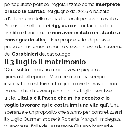
perseguitato politico, regolarizzato come
interprete
presso la Caritas
; nel giugno del 2016 è balzato
all'attenzione delle cronache locali per aver trovato ad
Asti un borsello con
1.195 euro
in contanti, carte di
credito e bancomat e
non aver esitato un istante a
consegnarlo
al legittimo proprietario, dopo aver
preso appuntamento con lo stesso, presso la caserma
dei
Carabinieri
del capoluogo.
Il 3 luglio il matrimonio
"Quei soldi non erano miei – aveva spiegato ai
giornalisti all'epoca - Mia mamma mi ha sempre
insegnato a restituire tutto quello che trovavo e non
volevo che chi aveva perso il portafogli si sentisse
triste.
L’Italia è il Paese che mi ha accolto e io
voglio lavorare qui e costruirmi una vita qui
”. Una
speranza e un proposito che stanno per concretizzarsi:
il 3 luglio Ousman sposerà Roberta Margari, impiegata
villanovese, figlia dell'assessore Giuliano Margari e