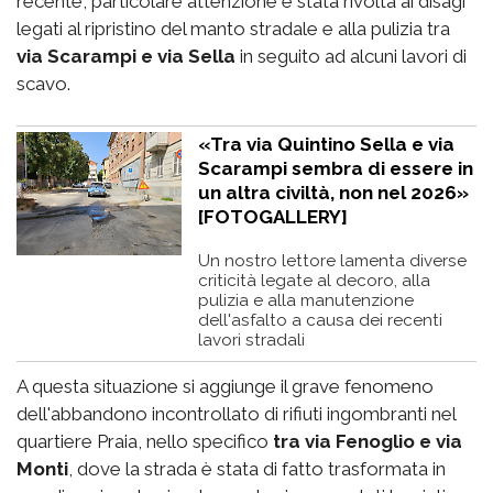
recente, particolare attenzione è stata rivolta ai disagi
legati al ripristino del manto stradale e alla pulizia tra
via Scarampi e via Sella
in seguito ad alcuni lavori di
scavo.
«Tra via Quintino Sella e via
Scarampi sembra di essere in
un altra civiltà, non nel 2026»
[FOTOGALLERY]
Un nostro lettore lamenta diverse
criticità legate al decoro, alla
pulizia e alla manutenzione
dell'asfalto a causa dei recenti
lavori stradali
A questa situazione si aggiunge il grave fenomeno
dell'abbandono incontrollato di rifiuti ingombranti nel
quartiere Praia, nello specifico
tra via Fenoglio e via
Monti
, dove la strada è stata di fatto trasformata in