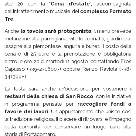
alle 20 con la “
Cena d’estate
”, accompagnata
dall’intrattenimento musicale del
complesso Formato
Tre
.
Anche
la tavola sarà protagonista
: il menu prevede
melanzane alla parmigiana, vitello tonnato, giardiniera,
lasagne alla piemontese, anguria e bunet. Il costo della
cena è di 25 euro e la prenotazione è obbligatoria
entro le ore 20 di martedì 11 agosto, contattando Eros
Capusso (339-2306007) oppure Renzo Raviola (338-
3413998).
La festa sarà anche un’occasione per sostenere
i
restauri della chiesa di San Rocco
, con le iniziative
in programma pensate per
raccogliere fondi a
favore dei lavori
. Un appuntamento che unisce così
la tradizione religiosa, il piacere di ritrovarsi e l’impegno
della comunità per conservare un luogo caro alla
storia di Portacomaro.