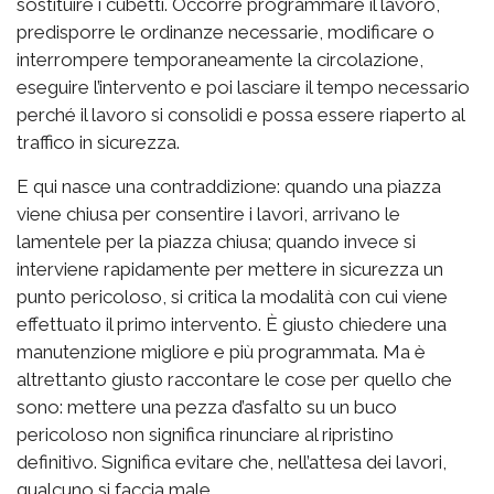
sostituire i cubetti. Occorre programmare il lavoro,
predisporre le ordinanze necessarie, modificare o
interrompere temporaneamente la circolazione,
eseguire l’intervento e poi lasciare il tempo necessario
perché il lavoro si consolidi e possa essere riaperto al
traffico in sicurezza.
E qui nasce una contraddizione: quando una piazza
viene chiusa per consentire i lavori, arrivano le
lamentele per la piazza chiusa; quando invece si
interviene rapidamente per mettere in sicurezza un
punto pericoloso, si critica la modalità con cui viene
effettuato il primo intervento. È giusto chiedere una
manutenzione migliore e più programmata. Ma è
altrettanto giusto raccontare le cose per quello che
sono: mettere una pezza d’asfalto su un buco
pericoloso non significa rinunciare al ripristino
definitivo. Significa evitare che, nell’attesa dei lavori,
qualcuno si faccia male.