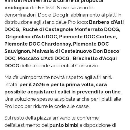
Vini del Monferrato a curare la proposta
enologica
del Festival. Nove saranno le
denominazioni Doc e Docg in abbinamento ai piatti in
distribuzione agli stand delle Pro loco:
Barbera d’Asti
DOCG, Ruchè di Castagnole Monferrato DOCG,
Grignolino d’Asti DOC, Piemonte DOC Cortese,
Piemonte DOC Chardonnay, Piemonte DOC
Sauvignon, Malvasia di Castelnuovo Don Bosco
DOC, Moscato d’Asti DOCG, Brachetto d’Acqui
DOCG
delle aziende aderenti al Consorzio.
Ma c’è un’importante novità rispetto agli altri anni.
Infatti,
per il 2026 e per la prima volta, sarà
possibile acquistare i calici in prevendita on line
.
Una soluzione spesso auspicata anche per i piatti alle
Pro loco per ridurre le code alle casse.
Sul resto della piazza arrivano le conferme
dell’allestimento del
punto bimbi
a disposizione di