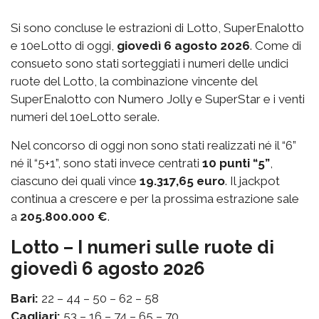
Si sono concluse le estrazioni di Lotto, SuperEnalotto
e 10eLotto di oggi,
giovedì 6 agosto 2026
. Come di
consueto sono stati sorteggiati i numeri delle undici
ruote del Lotto, la combinazione vincente del
SuperEnalotto con Numero Jolly e SuperStar e i venti
numeri del 10eLotto serale.
Nel concorso di oggi non sono stati realizzati né il “6”
né il “5+1”, sono stati invece centrati
10 punti “5”
,
ciascuno dei quali vince
19.317,65 euro
. Il jackpot
continua a crescere e per la prossima estrazione sale
a
205.800.000 €
.
Lotto – I numeri sulle ruote di
giovedì 6 agosto 2026
Bari:
22 – 44 – 50 – 62 – 58
Cagliari:
53 – 16 – 74 – 65 – 70