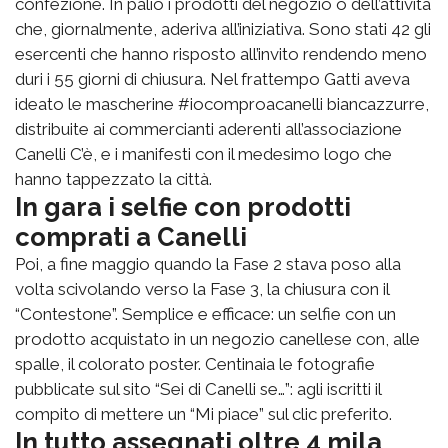
confezione. In palio i prodotti del negozio o dell’attività
che, giornalmente, aderiva all’iniziativa. Sono stati 42 gli
esercenti che hanno risposto all’invito rendendo meno
duri i 55 giorni di chiusura. Nel frattempo Gatti aveva
ideato le mascherine #iocomproacanelli biancazzurre,
distribuite ai commercianti aderenti all’associazione
Canelli C’è, e i manifesti con il medesimo logo che
hanno tappezzato la città.
In gara i selfie con prodotti
comprati a Canelli
Poi, a fine maggio quando la Fase 2 stava poso alla
volta scivolando verso la Fase 3, la chiusura con il
“Contestone”. Semplice e efficace: un selfie con un
prodotto acquistato in un negozio canellese con, alle
spalle, il colorato poster. Centinaia le fotografie
pubblicate sul sito “Sei di Canelli se…”: agli iscritti il
compito di mettere un “Mi piace” sul clic preferito.
In tutto assegnati oltre 4 mila