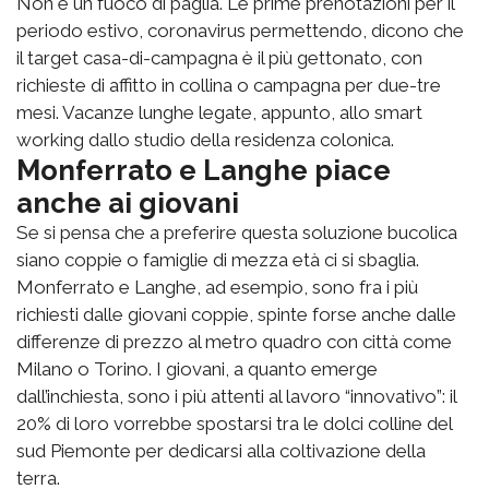
Non è un fuoco di paglia. Le prime prenotazioni per il
periodo estivo, coronavirus permettendo, dicono che
il target casa-di-campagna è il più gettonato, con
richieste di affitto in collina o campagna per due-tre
mesi. Vacanze lunghe legate, appunto, allo smart
working dallo studio della residenza colonica.
Monferrato e Langhe piace
anche ai giovani
Se si pensa che a preferire questa soluzione bucolica
siano coppie o famiglie di mezza età ci si sbaglia.
Monferrato e Langhe, ad esempio, sono fra i più
richiesti dalle giovani coppie, spinte forse anche dalle
differenze di prezzo al metro quadro con città come
Milano o Torino. I giovani, a quanto emerge
dall’inchiesta, sono i più attenti al lavoro “innovativo”: il
20% di loro vorrebbe spostarsi tra le dolci colline del
sud Piemonte per dedicarsi alla coltivazione della
terra.