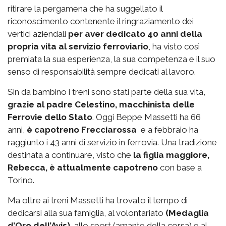
ritirare la pergamena che ha suggellato il
riconoscimento contenente il ringraziamento dei
vertici aziendali
per aver dedicato 40 anni della
propria vita al servizio ferroviario
, ha visto così
premiata la sua esperienza, la sua competenza e il suo
senso di responsabilità sempre dedicati al lavoro.
Sin da bambino i treni sono stati parte della sua vita,
grazie al padre Celestino, macchinista delle
Ferrovie dello Stato
. Oggi Beppe Massetti ha 66
anni,
è capotreno Frecciarossa
e a febbraio ha
raggiunto i 43 anni di servizio in ferrovia. Una tradizione
destinata a continuare, visto che
la figlia maggiore,
Rebecca, è attualmente capotreno
con base a
Torino.
Ma oltre ai treni Massetti ha trovato il tempo di
dedicarsi alla sua famiglia, al volontariato
(Medaglia
d’Oro dell’Avis)
, allo sport (amante della corsa) e al