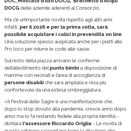
DOC, Moscato d’Asti DOCG, Brachetto d’Acqui
DOCG
delle aziende aderenti al Consorzio.
Ma c’è un’importante novità rispetto agli altri anni.
Infatti,
per il 2026 e per la prima volta, sarà
possibile acquistare i calici in prevendita on line
.
Una soluzione spesso auspicata anche per i piatti alle
Pro loco per ridurre le code alle casse.
Sul resto della piazza arrivano le conferme
dell’allestimento del
punto bimbi
a disposizione di
mamme con neonati e l’area di accoglienza di
persone disabili
che sarà ampliata e resa più
confortevole da una estesa ombreggiatura.
«Il Festival delle Sagre è una manifestazione che,
dopo lo stop dovuto alla pandemia, cresce anno dopo
anno ma lo fa restando fedele alla propria identità -
dichiara
l'assessore Riccardo Origlia
- Le novità di
questa edizione raccontano bene la direzione che