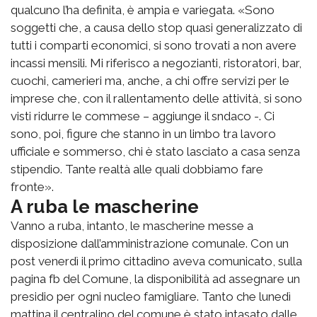
qualcuno l’ha definita, è ampia e variegata. «Sono
soggetti che, a causa dello stop quasi generalizzato di
tutti i comparti economici, si sono trovati a non avere
incassi mensili. Mi riferisco a negozianti, ristoratori, bar,
cuochi, camerieri ma, anche, a chi offre servizi per le
imprese che, con il rallentamento delle attività, si sono
visti ridurre le commese – aggiunge il sndaco -. Ci
sono, poi, figure che stanno in un limbo tra lavoro
ufficiale e sommerso, chi è stato lasciato a casa senza
stipendio. Tante realtà alle quali dobbiamo fare
fronte».
A ruba le mascherine
Vanno a ruba, intanto, le mascherine messe a
disposizione dall’amministrazione comunale. Con un
post venerdì il primo cittadino aveva comunicato, sulla
pagina fb del Comune, la disponibilità ad assegnare un
presidio per ogni nucleo famigliare. Tanto che lunedì
mattina il centralino del comune è stato intasato dalle