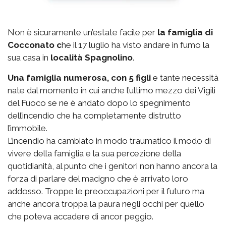
Non è sicuramente un’estate facile per
la famiglia di
Cocconato c
he il 17 luglio ha visto andare in fumo la
sua casa in
località Spagnolino
.
Una famiglia numerosa, con 5 figli
e tante necessità
nate dal momento in cui anche l’ultimo mezzo dei Vigili
del Fuoco se ne è andato dopo lo spegnimento
dell’incendio che ha completamente distrutto
l’immobile.
L’incendio ha cambiato in modo traumatico il modo di
vivere della famiglia e la sua percezione della
quotidianità, al punto che i genitori non hanno ancora la
forza di parlare del macigno che è arrivato loro
addosso. Troppe le preoccupazioni per il futuro ma
anche ancora troppa la paura negli occhi per quello
che poteva accadere di ancor peggio.