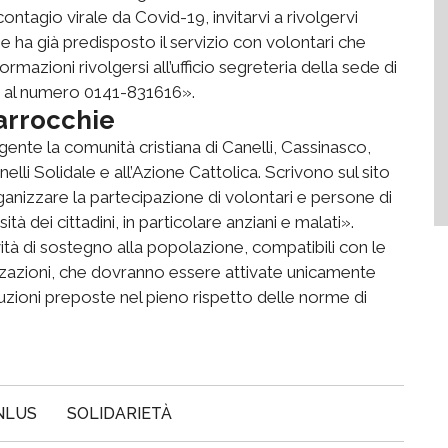
contagio virale da Covid-19, invitarvi a rivolgervi
 ha già predisposto il servizio con volontari che
rmazioni rivolgersi all’ufficio segreteria della sede di
erdì al numero 0141-831616».
arrocchie
a gente la comunità cristiana di Canelli, Cassinasco,
li Solidale e all’Azione Cattolica. Scrivono sul sito
ganizzare la partecipazione di volontari e persone di
 dei cittadini, in particolare anziani e malati».
tà di sostegno alla popolazione, compatibili con le
izzazioni, che dovranno essere attivate unicamente
tuzioni preposte nel pieno rispetto delle norme di
NLUS
SOLIDARIETÀ