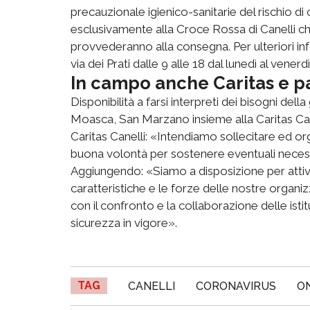
precauzionale igienico-sanitarie del rischio di 
esclusivamente alla Croce Rossa di Canelli che
provvederanno alla consegna. Per ulteriori info
via dei Prati dalle 9 alle 18 dal lunedì al ven
In campo anche Caritas e p
Disponibilità a farsi interpreti dei bisogni dell
Moasca, San Marzano insieme alla Caritas Canel
Caritas Canelli: «Intendiamo sollecitare ed or
buona volontà per sostenere eventuali necessità
Aggiungendo: «Siamo a disposizione per attivi
caratteristiche e le forze delle nostre organ
con il confronto e la collaborazione delle isti
sicurezza in vigore».
TAG
CANELLI
CORONAVIRUS
O