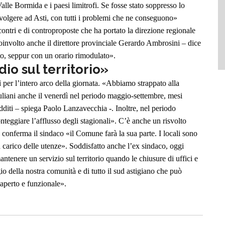
alle Bormida e i paesi limitrofi. Se fosse stato soppresso lo
rivolgere ad Asti, con tutti i problemi che ne conseguono»
incontri e di controproposte che ha portato la direzione regionale
coinvolto anche il direttore provinciale Gerardo Ambrosini – dice
etto, seppur con un orario rimodulato».
io sul territorio»
ì per l’intero arco della giornata. «Abbiamo strappato alla
iuliani anche il venerdì nel periodo maggio-settembre, mesi
edditi – spiega Paolo Lanzavecchia -. Inoltre, nel periodo
teggiare l’afflusso degli stagionali». C’è anche un risvolto
onferma il sindaco «il Comune farà la sua parte. I locali sono
a carico delle utenze».
Soddisfatto anche l’ex sindaco, oggi
tenere un servizio sul territorio quando le chiusure di uffici e
o della nostra comunità e di tutto il sud astigiano che può
 aperto e funzionale».