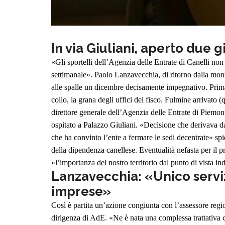
In via Giuliani, aperto due g
«Gli sportelli dell’Agenzia delle Entrate di Canelli no
settimanale». Paolo Lanzavecchia, di ritorno dalla mont
alle spalle un dicembre decisamente impegnativo. Prima 
collo, la grana degli uffici del fisco.
Fulmine arrivato (qu
direttore generale dell’Agenzia delle Entrate di Piemont
ospitato a Palazzo Giuliani. «Decisione che derivava da
che ha convinto l’ente a fermare le sedi decentrate» sp
della dipendenza canellese. Eventualità nefasta per il p
«l’importanza del nostro territorio dal punto di vista ind
Lanzavecchia: «Unico servizi
imprese»
Così è partita un’azione congiunta con l’assessore regio
dirigenza di AdE. «Ne è nata una complessa trattativa c