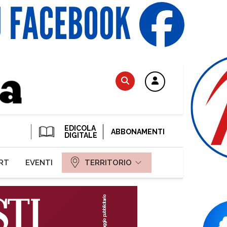
EDICOLA
ABBONAMENTI
DIGITALE
RT
EVENTI
TERRITORIO