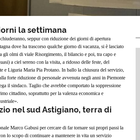
iorni la settimana
n chiuderanno, seppur con riduzione dei giorni di apertura
agna dove ha trascorso qualche giorno di vacanza, si è lasciato
gli olmi di viale Risorgimento, il bilancio e poi, tra capo e
asi) a ciel sereno con la visita, a ridosso delle feste, del
e e Liguria Maria Pia Protano. In ballo la chiusura del servizio,
lla forte riduzione di personale avvenuta negli anni in Piemonte
iega il sindaco. Taglio che avrebbe comportato la soppressione
rimo cittadino, soprattutto per la valenza economica e
ustriale».
o nel sud Astigiano, terra di
nale Marco Gabusi per cercare di far tornare sui propri passi la
on lo scopo di continuare a mantenere in vita un servizio