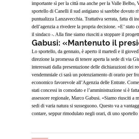
importante sì per la città ma anche per la Valle Belbo, V
sportello di Canelli il sud astigiano si sarebbe dovuto 
puntualizza Lanzavecchia.
Trattativa serrata, fatta di 
dell’agenzia a rivedere la propria decisione. «E’ stato 
il sindaco -. Alla fine siamo riusciti a stoppare il prog
Gabusi: «Mantenuto il presid
Lo sportello, da gennaio, è aperto il martedì e il gioved
direzione la promessa di tenere aperta la sede di via G
interessati dalla presentazione delle dichiarazioni dei r
vendemmiale ci sarà un potenziamento di orario per fron
economico favorevole all’Agenzia delle Entrate. Come c
stati concessi in comodato e l’amministrazione si è fatt
assessore regionale, Marco Gabusi. «Siamo riusciti a man
sedi di varia natura si susseguono. Questo va a vantaggi
contare, seppur rimodulato negli orari, di uno sportello