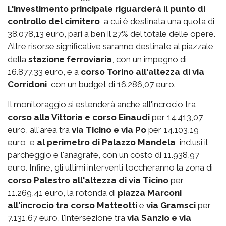
L'investimento principale riguarderà il punto di
controllo del cimitero
, a cui è destinata una quota di
38.078,13 euro, pari a ben il 27% del totale delle opere.
Altre risorse significative saranno destinate al piazzale
della
stazione ferroviaria
, con un impegno di
16.877,33 euro, e a
corso Torino all'altezza di via
Corridoni
, con un budget di 16.286,07 euro.
Il monitoraggio si estenderà anche all'incrocio tra
corso alla Vittoria e corso Einaudi
per 14.413,07
euro, all'area tra
via Ticino e via Po
per 14.103,19
euro, e
al perimetro di Palazzo Mandela
, inclusi il
parcheggio e l'anagrafe, con un costo di 11.938,97
euro. Infine, gli ultimi interventi toccheranno la zona di
corso Palestro
all'altezza di via Ticino
per
11.269,41 euro, la rotonda di
piazza Marconi
all'incrocio tra corso Matteotti
e
via Gramsci
per
7.131,67 euro, l'intersezione tra
via Sanzio e via