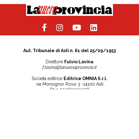
Aut. Tribunale di Asti n. 61 del 25/09/1953
Direttore
Fulvio Lavina
f.lavina@lanuovaprovincia.it
Società editrice
Editrice OMNIA S.r.l.
via Monsignor Rossi 3 -14100 Asti
P.Iva 00080200058
Contatti
Note legali
Tel:
+39 0141 532186
Privacy Policy
info@lanuovaprovincia.it
Cookie Policy