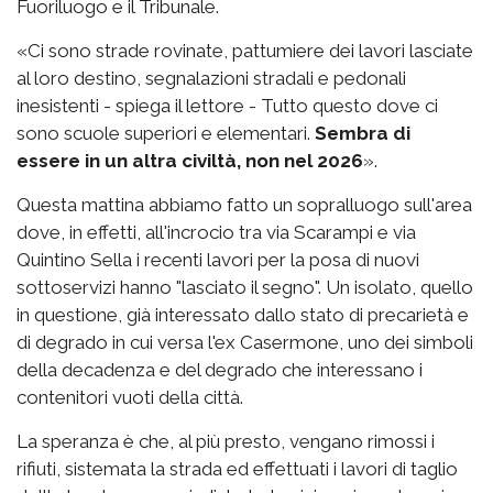
Fuoriluogo e il Tribunale.
«Ci sono strade rovinate, pattumiere dei lavori lasciate
al loro destino, segnalazioni stradali e pedonali
inesistenti - spiega il lettore - Tutto questo dove ci
sono scuole superiori e elementari.
Sembra di
essere in un altra civiltà, non nel 2026
».
Questa mattina abbiamo fatto un sopralluogo sull'area
dove, in effetti, all'incrocio tra via Scarampi e via
Quintino Sella i recenti lavori per la posa di nuovi
sottoservizi hanno "lasciato il segno". Un isolato, quello
in questione, già interessato dallo stato di precarietà e
di degrado in cui versa l'ex Casermone, uno dei simboli
della decadenza e del degrado che interessano i
contenitori vuoti della città.
La speranza è che, al più presto, vengano rimossi i
rifiuti, sistemata la strada ed effettuati i lavori di taglio