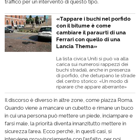
traffico per un intervento di questo tipo.
«Tappare i buchi nel porfido
con il bitume è come
cambiare il paraurti di una
Ferrari con quello di una
Lancia Thema»
La lista civica Uniti si può va alla
carica sui numerosi rappezzi dei
buchi stradali, anche in presenza
di porfido, che deturpano le strade
del centro storico: «Un modo di
riparare che appare aberrante»
Il discorso è diverso in altre zone, come piazza Roma.
Quando viene a mancare un cubetto e rimane un buco
in cui una persona può mettere un piede, inciampare e
farsi male, la priorità diventa innanzitutto mettere in
sicurezza l’area. Ecco perché, in questi casi, si
interviene provvisoriamente con l’asfalto, per poi