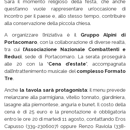
Sarà il momento religioso della festa, che anche
quest’anno vuole rappresentare un’occasione di
incontro per il paese e, allo stesso tempo, contribuire
alla conservazione della piccola chiesa.
A organizzare l’iniziativa è il
Gruppo Alpini di
Portacomaro
, con la collaborazione di diverse realtà,
tra cui
l’Associazione Nazionale Combattenti e
Reduci
, sede di Portacomaro. La serata proseguirà
alle 20 con la “
Cena d’estate
”, accompagnata
dall’intrattenimento musicale del
complesso Formato
Tre
.
Anche
la tavola sarà protagonista
: il menu prevede
melanzane alla parmigiana, vitello tonnato, giardiniera,
lasagne alla piemontese, anguria e bunet. Il costo della
cena è di 25 euro e la prenotazione è obbligatoria
entro le ore 20 di martedì 11 agosto, contattando Eros
Capusso (339-2306007) oppure Renzo Raviola (338-