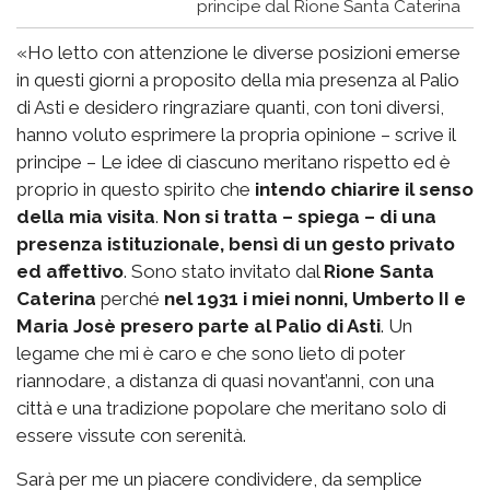
principe dal Rione Santa Caterina
«Ho letto con attenzione le diverse posizioni emerse
in questi giorni a proposito della mia presenza al Palio
di Asti e desidero ringraziare quanti, con toni diversi,
hanno voluto esprimere la propria opinione – scrive il
principe – Le idee di ciascuno meritano rispetto ed è
proprio in questo spirito che
intendo chiarire il senso
della mia visita
.
Non si tratta – spiega – di una
presenza istituzionale, bensì di un gesto privato
ed affettivo
. Sono stato invitato dal
Rione Santa
Caterina
perché
nel 1931 i miei nonni, Umberto II e
Maria Josè presero parte al Palio di Asti
. Un
legame che mi è caro e che sono lieto di poter
riannodare, a distanza di quasi novant’anni, con una
città e una tradizione popolare che meritano solo di
essere vissute con serenità.
Sarà per me un piacere condividere, da semplice