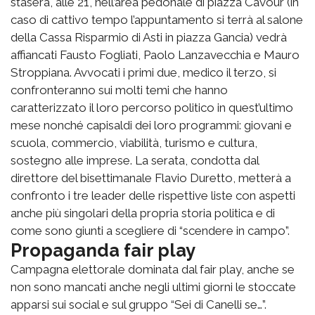
stasera, alle 21, nell’area pedonale di piazza Cavour (in
caso di cattivo tempo l’appuntamento si terrà al salone
della Cassa Risparmio di Asti in piazza Gancia) vedrà
affiancati Fausto Fogliati, Paolo Lanzavecchia e Mauro
Stroppiana. Avvocati i primi due, medico il terzo, si
confronteranno sui molti temi che hanno
caratterizzato il loro percorso politico in quest’ultimo
mese nonché capisaldi dei loro programmi: giovani e
scuola, commercio, viabilità, turismo e cultura,
sostegno alle imprese. La serata, condotta dal
direttore del bisettimanale Flavio Duretto, metterà a
confronto i tre leader delle rispettive liste con aspetti
anche più singolari della propria storia politica e di
come sono giunti a scegliere di “scendere in campo”.
Propaganda fair play
Campagna elettorale dominata dal fair play, anche se
non sono mancati anche negli ultimi giorni le stoccate
apparsi sui social e sul gruppo “Sei di Canelli se…”.