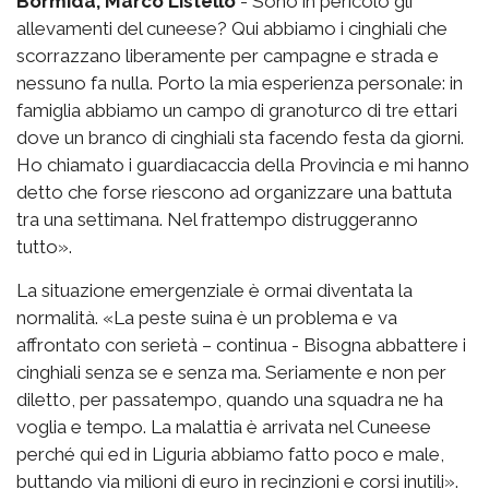
Bormida, Marco Listello
- Sono in pericolo gli
allevamenti del cuneese? Qui abbiamo i cinghiali che
scorrazzano liberamente per campagne e strada e
nessuno fa nulla. Porto la mia esperienza personale: in
famiglia abbiamo un campo di granoturco di tre ettari
dove un branco di cinghiali sta facendo festa da giorni.
Ho chiamato i guardiacaccia della Provincia e mi hanno
detto che forse riescono ad organizzare una battuta
tra una settimana. Nel frattempo distruggeranno
tutto».
La situazione emergenziale è ormai diventata la
normalità. «La peste suina è un problema e va
affrontato con serietà – continua - Bisogna abbattere i
cinghiali senza se e senza ma. Seriamente e non per
diletto, per passatempo, quando una squadra ne ha
voglia e tempo. La malattia è arrivata nel Cuneese
perché qui ed in Liguria abbiamo fatto poco e male,
buttando via milioni di euro in recinzioni e corsi inutili».