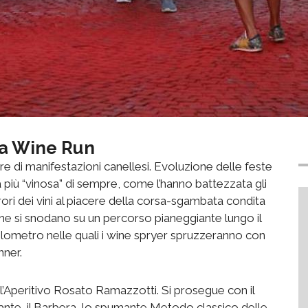
va Wine Run
re di manifestazioni canellesi. Evoluzione delle feste
più “vinosa” di sempre, come l’hanno battezzata gli
frori dei vini al piacere della corsa-sgambata condita
he si snodano su un percorso pianeggiante lungo il
hilometro nelle quali i wine spryer spruzzeranno con
nner.
 l’Aperitivo Rosato Ramazzotti. Si prosegue con il
nte, il Barbera, lo spumante Metodo classico delle