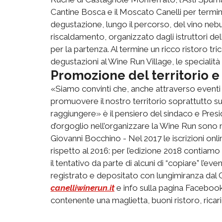
Cantine Bosca e il Moscato Canelli per termi
degustazione, lungo il percorso, del vino nebuli
riscaldamento, organizzato dagli istruttori de
per la partenza. Al termine un ricco ristoro tr
degustazioni al Wine Run Village, le specialità
Promozione del territorio e
«Siamo convinti che, anche attraverso eventi 
promuovere il nostro territorio soprattutto s
raggiungere» è il pensiero del sindaco e Presi
d’orgoglio nell’organizzare la Wine Run sono mo
Giovanni Bocchino - Nel 2017 le iscrizioni on
rispetto al 2016: per l’edizione 2018 contiamo d
il tentativo da parte di alcuni di “copiare” l’e
registrato e depositato con lungimiranza dal Co
canelliwinerun.it
e info sulla pagina Facebook.
contenente una maglietta, buoni ristoro, ricar