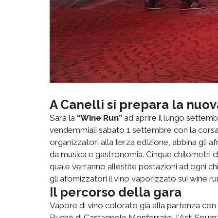
A Canelli si prepara la nuo
Sarà la
“Wine Run”
ad aprire il lungo settemb
vendemmiali sabato 1 settembre con la corsa 
organizzatori alla terza edizione, abbina gli a
da musica e gastronomia. Cinque chilometri c
quale verranno allestite postazioni ad ogni c
gli atomizzatori il vino vaporizzato sui wine ru
Il percorso della gara
Vapore di vino colorato già alla partenza con
Ruchè di Castagnole Monferrato, l'Asti Spuma