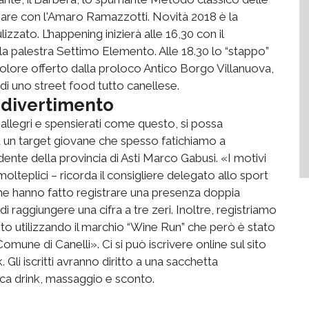
nare con l'Amaro Ramazzotti. Novità 2018 è la
zzato. L’happening inizierà alle 16,30 con il
lla palestra Settimo Elemento. Alle 18.30 lo “stappo”
icolore offerto dalla proloco Antico Borgo Villanuova,
 di uno street food tutto canellese.
 divertimento
allegri e spensierati come questo, si possa
u un target giovane che spesso fatichiamo a
dente della provincia di Asti Marco Gabusi. «I motivi
lteplici – ricorda il consigliere delegato allo sport
line hanno fatto registrare una presenza doppia
i raggiungere una cifra a tre zeri. Inoltre, registriamo
vento utilizzando il marchio “Wine Run” che però è stato
mune di Canelli». Ci si può iscrivere online sul sito
 Gli iscritti avranno diritto a una sacchetta
ica drink, massaggio e sconto.