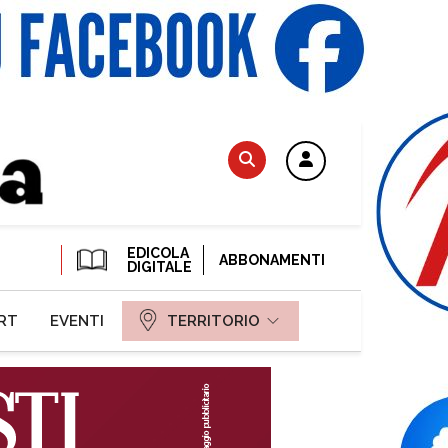
EDICOLA
ABBONAMENTI
DIGITALE
RT
EVENTI
TERRITORIO