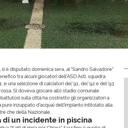
, si è disputato domenica sera, al “Sandro Salvadore”
benefico tra alcuni giocatori dell'ASD Asti, squadra
e una selezione di calciatori del '91, del '92 e del '93
orossa. Si doveva giocare allo stadio comunale
ttutosi sulla città ha costretto gli organizzatori a
a pure inzuppato d'acqua) dell'impianto intitolato alla
tre che della Nazionale.
 di un incidente in piscina
va “Salti di gioia per Chiara”, il cui fine è quello di