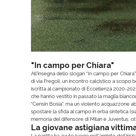
"In campo per Chiara"
All'insegna dello slogan “In campo per Chiara”
di via Fregoli, un incontro calcistico a scopo 
iscritta al campionato di Eccellenza 2020-2021, 
che hanno vestito in passato la maglia bianc
“Censin Bosia”, ma un violento acquazzone abba
spostare la sfida al campo in erba sintetica (si
memoria del difensore di Milan e Juventus, ol
La giovane astigiana vittima
La partita ha avuto luogo nell'ambito dell'iniziati