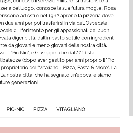
956, concluso il servizio militare, si trasferisce a
izzeria del luogo, conosce la sua futura moglie, Rosa
feriscono ad Asti e nel 1962 aprono la pizzeria dove
 due anni per poi trasferirsi in via dell’Ospedale,
, locale di riferimento per gli appassionati del buon
vata digeribilità, dall'impasto sottile con ingredienti
te da giovani e meno giovani della nostra città.
so il "Pic Nic", e Giuseppe, che dal 2011 sta
elibatezze (dopo aver gestito per anni proprio il "Pic
è proprietario del "Vitaliano - Pizza, Pasta & More". La
ella nostra città, che ha segnato un'epoca, e siamo
uture generazioni.
PIC-NIC
PIZZA
VITAGLIANO