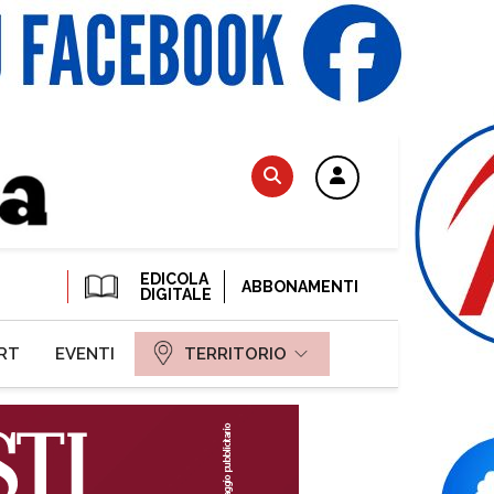
EDICOLA
ABBONAMENTI
DIGITALE
RT
EVENTI
TERRITORIO