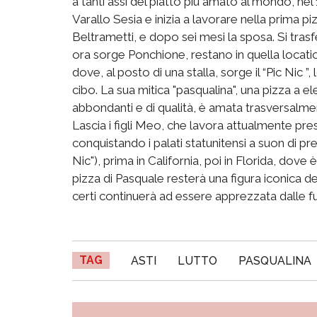
a tanti assi del piatto più amato al mondo, nel 1
Varallo Sesia e inizia a lavorare nella prima p
Beltrametti, e dopo sei mesi la sposa. Si tras
ora sorge Ponchione, restano in quella location
dove, al posto di una stalla, sorge il “Pic Nic ”
cibo. La sua mitica "pasqualina", una pizza a ele
abbondanti e di qualità, è amata trasversalmen
Lascia i figli Meo, che lavora attualmente pres
conquistando i palati statunitensi a suon di pr
Nic"), prima in California, poi in Florida, dove 
pizza di Pasquale resterà una figura iconica d
certi continuerà ad essere apprezzata dalle f
TAG
ASTI
LUTTO
PASQUALINA