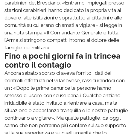
carabinieri del Bresciano. «Entrambi impiegati presso
stazioni carabinieri, hanno dedicato la propria vita al
dovere, alle istituzioni e soprattutto ai cittadini e alle
comunità su cui erano chiamati a vigilare» si legge in
una nota stampa «Il Comandante Generale e tutta
l’Arma si stringono compatti intorno al dolore delle
famiglie dei militari».
Fino a pochi giorni fa in trincea
contro il contagio
Ancora sabato scorso ci aveva fornito i dati dei
controlli effettuati nel villanovese, rassicurandoci con
un : «Dopo le prime denunce le persone hanno
smesso di uscire con scuse banali. Qualche anziano
irriducibile è stato invitato a rientrare a casa, ma la
situazione è abbastanza tranquilla e le nostre pattuglie
continuano a vigilare». Ma quelle pattuglie, da oggi,
sanno che non potranno più contare sul suo supporto,
sulla sua esperienza e su quell'umanità che lo