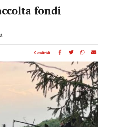
accolta fondi
tà