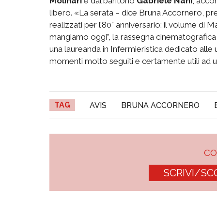
Molinari
e dal baritono
Gabriele Nani
, acco
libero. «La serata – dice Bruna Accornero, presi
realizzati per l’80° anniversario: il volume di
mangiamo oggi”, la rassegna cinematografica 
una laureanda in Infermieristica dedicato alle ul
momenti molto seguiti e certamente utili ad u
TAG
AVIS
BRUNA ACCORNERO
C
SCRIVI/SC