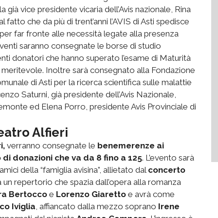
a già vice presidente vicaria dell’Avis nazionale, Rina
al fatto che da più di trent’anni l’AVIS di Asti spedisce
per far fronte alle necessità legate alla presenza
terventi saranno consegnate le borse di studio
denti donatori che hanno superato l’esame di Maturità
 meritevole. Inoltre sarà consegnato alla Fondazione
munale di Asti per la ricerca scientifica sulle malattie
cenzo Saturni, già presidente dell’Avis Nazionale,
emonte ed Elena Porro, presidente Avis Provinciale di
atro Alfieri
i,
verranno consegnate le
benemerenze ai
di donazioni che va da 8 fino a 125
. L’evento sarà
mici della “famiglia avisina”, allietato dal
concerto
 un repertorio che spazia dall’opera alla romanza
ra Bertocco
e
Lorenzo Giaretto
e avrà come
o Iviglia
, affiancato dalla mezzo soprano
Irene