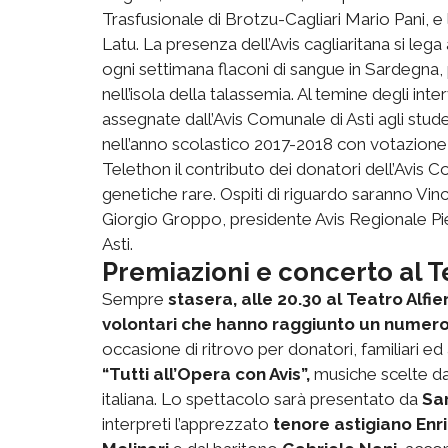
Trasfusionale di Brotzu-Cagliari Mario Pani, e l
Latu. La presenza dell’Avis cagliaritana si lega 
ogni settimana flaconi di sangue in Sardegna, 
nell’isola della talassemia. Al temine degli in
assegnate dall’Avis Comunale di Asti agli stu
nell’anno scolastico 2017-2018 con votazione
Telethon il contributo dei donatori dell’Avis Co
genetiche rare. Ospiti di riguardo saranno Vin
Giorgio Groppo, presidente Avis Regionale Pi
Asti.
Premiazioni e concerto al Te
Sempre
stasera, alle 20.30 al Teatro Alfier
volontari che hanno raggiunto un numero 
occasione di ritrovo per donatori, familiari ed a
“Tutti all’Opera con Avis”,
musiche scelte da
italiana. Lo spettacolo sarà presentato da
Sa
interpreti l’apprezzato
tenore astigiano Enric