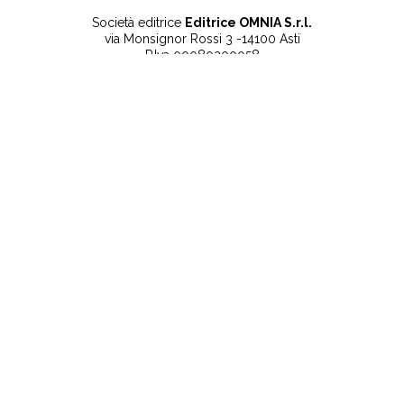
Società editrice
Editrice OMNIA S.r.l.
via Monsignor Rossi 3 -14100 Asti
P.Iva 00080200058
Contatti
Note legali
Tel:
+39 0141 532186
Privacy Policy
info@lanuovaprovincia.it
Cookie Policy
segreteria@lanuovaprovincia.it
Dichiarazione di
sito@lanuovaprovincia.it
accessibilità
Aggiorna le preferenze
sui cookie
RSS
CONTATTI
NECROLOGIE
ULTIME NOTIZIE