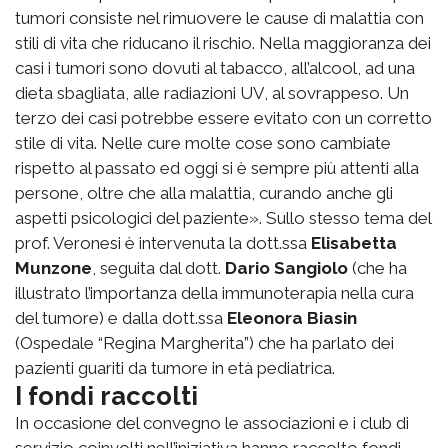
tumori consiste nel rimuovere le cause di malattia con
stili di vita che riducano il rischio. Nella maggioranza dei
casi i tumori sono dovuti al tabacco, all’alcool, ad una
dieta sbagliata, alle radiazioni UV, al sovrappeso. Un
terzo dei casi potrebbe essere evitato con un corretto
stile di vita. Nelle cure molte cose sono cambiate
rispetto al passato ed oggi si è sempre più attenti alla
persone, oltre che alla malattia, curando anche gli
aspetti psicologici del paziente». Sullo stesso tema del
prof. Veronesi è intervenuta la dott.ssa
Elisabetta
Munzone
, seguita dal dott.
Dario Sangiolo
(che ha
illustrato l’importanza della immunoterapia nella cura
del tumore) e dalla dott.ssa
Eleonora Biasin
(Ospedale “Regina Margherita”) che ha parlato dei
pazienti guariti da tumore in età pediatrica.
I fondi raccolti
In occasione del convegno le associazioni e i club di
servizio coinvolti nell’iniziativa hanno raccolto fondi