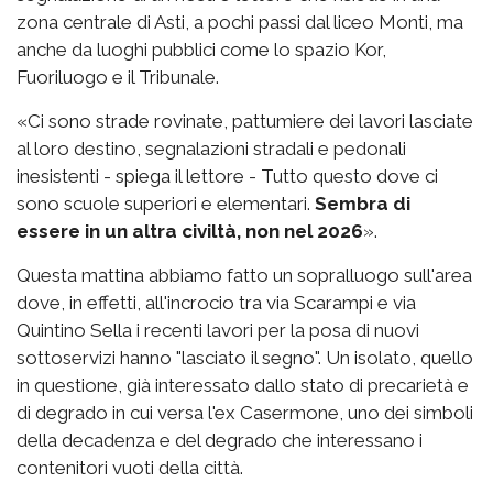
zona centrale di Asti, a pochi passi dal liceo Monti, ma
anche da luoghi pubblici come lo spazio Kor,
Fuoriluogo e il Tribunale.
«Ci sono strade rovinate, pattumiere dei lavori lasciate
al loro destino, segnalazioni stradali e pedonali
inesistenti - spiega il lettore - Tutto questo dove ci
sono scuole superiori e elementari.
Sembra di
essere in un altra civiltà, non nel 2026
».
Questa mattina abbiamo fatto un sopralluogo sull'area
dove, in effetti, all'incrocio tra via Scarampi e via
Quintino Sella i recenti lavori per la posa di nuovi
sottoservizi hanno "lasciato il segno". Un isolato, quello
in questione, già interessato dallo stato di precarietà e
di degrado in cui versa l'ex Casermone, uno dei simboli
della decadenza e del degrado che interessano i
contenitori vuoti della città.