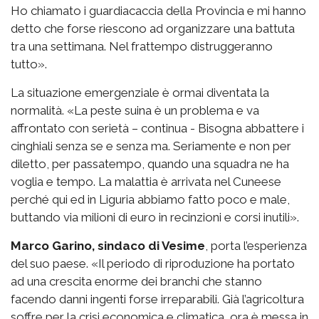
Ho chiamato i guardiacaccia della Provincia e mi hanno
detto che forse riescono ad organizzare una battuta
tra una settimana. Nel frattempo distruggeranno
tutto».
La situazione emergenziale è ormai diventata la
normalità. «La peste suina è un problema e va
affrontato con serietà – continua - Bisogna abbattere i
cinghiali senza se e senza ma. Seriamente e non per
diletto, per passatempo, quando una squadra ne ha
voglia e tempo. La malattia è arrivata nel Cuneese
perché qui ed in Liguria abbiamo fatto poco e male,
buttando via milioni di euro in recinzioni e corsi inutili».
Marco Garino, sindaco di Vesime
, porta l’esperienza
del suo paese. «Il periodo di riproduzione ha portato
ad una crescita enorme dei branchi che stanno
facendo danni ingenti forse irreparabili. Già l’agricoltura
soffre per la crisi economica e climatica, ora è messa in