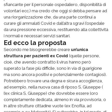
sfiancante per il personale ospedaliero, disponibilità di
volontari ecc.) ma credo che oggi si debba pensare ad
una riorganizzazione che, da una parte continui a
curare gli ammalati Covid e dall’altra sgravi l’ospedale
da una pressione eccessiva, restituendo alla collettività
i normali e necessari servizi sanitari.
Ed ecco la proposta
Secondo me bisognerebbe creare
un’unica
struttura per pazienti ex Covid
(quelle persone,
cioè, che avendo contratto il virus hanno però
superato la fase più difficile, sono in via di guarigione
ma sono ancora positivi e potenzialmente contagiosi).
Potrebbero trovare una degna e sicura accoglienza,
ad esempio, nella nuova casa di riposo S. Giuseppe (
l’ex clinica S. Giuseppe) che dovrebbe essere loro
completamente dedicata, almeno in via provvisoria, o
in altre strutture cittadine vuote (ex Enofila, ad
esempio o ex Maternità). Si eviterebbe, in tal modo, di