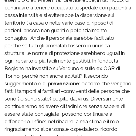
continuare a tenere occupato l’ospedale con pazienti a
bassa intensità e si eviterebbe la dispersione sul
territorio ( a casa o nelle varie case di riposo) di
pazienti ancora non guariti e potenzialmente
contagiosi. Anche il personale sarebbe facilitato
perché se tutti gli ammalati fossero in un’unica
struttura, le norme di protezione sarebbero uguali in
ogni reparto e più facilmente gestibili. In fondo, la
Regione ha investito su Verduno e sulle ex OGR di
Torino: perché non anche ad Asti? Il secondo
suggerimento è di
prevenzione
: occorre che vengano
fatti i tamponi ai familiari -conviventi delle persone che
sono ( o sono state) colpite dal virus. Diversamente
continueremo ad avere cittadini che senza sapere di
essere state contagiate
possono continuare a
diffonderlo. Infine:
nel ribadire la mia stima e il mio
ringraziamento al personale ospedaliero, ricordo