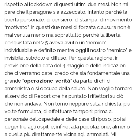
rispetto al lockdown di questi ultimi due mesi. Non mi
pare che il paragone sia azzeccato. Intanto perché la
libertà personale, di pensiero, di stampa, di movimento
“motivato”, in questi due mesi di forzata clausura non è
mai venuta meno ma soprattutto perché la libertà
conquistata nel ’45 aveva avuto un “nemico”
individuabile e definito mentre oggi il nostro “nemico” è
invisibile, subdolo e diffuso. Per questa ragione, in
previsione della data del 4 maggio e delle indicazioni
che ci verranno date, credo che sia fondamentale una
grande “
operazione-verità
” da parte di chi ci
amministra e si occupa della salute. Non voglio tornare
al servizio di Report che ha puntato i riflettori su ciò
che non andava. Non torno neppure sulla richiesta, più
volte formulata, di effettuare tamponi: prima al
personale dell’ospedale e delle case di riposo, poi ai
degenti e agli ospiti e, infine, alla popolazione, almeno
a quella più direttamente vicina agli ammalati. Mi