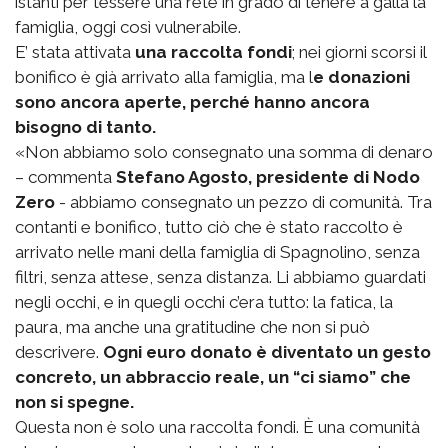
istanti per tessere una rete in grado di tenere a galla la
famiglia, oggi così vulnerabile.
E’ stata attivata
una raccolta fondi
; nei giorni scorsi il
bonifico è già arrivato alla famiglia, ma l
e donazioni
sono ancora aperte, perché hanno ancora
bisogno di tanto.
«Non abbiamo solo consegnato una somma di denaro
– commenta
Stefano Agosto, presidente di Nodo
Zero
- abbiamo consegnato un pezzo di comunità. Tra
contanti e bonifico, tutto ciò che è stato raccolto è
arrivato nelle mani della famiglia di Spagnolino, senza
filtri, senza attese, senza distanza. Li abbiamo guardati
negli occhi, e in quegli occhi c’era tutto: la fatica, la
paura, ma anche una gratitudine che non si può
descrivere.
Ogni euro donato è diventato un gesto
concreto, un abbraccio reale, un “ci siamo” che
non si spegne.
Questa non è solo una raccolta fondi. È una comunità