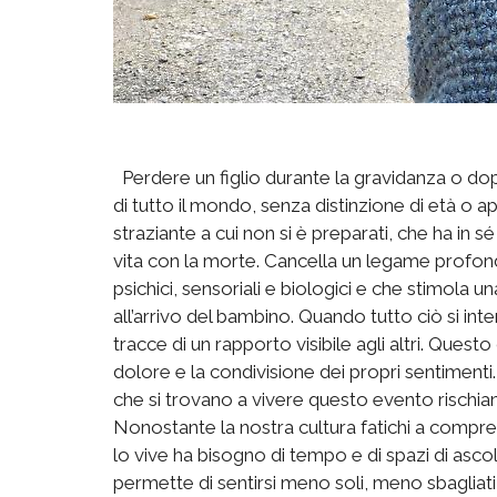
Perdere un figlio durante la gravidanza o dop
di tutto il mondo, senza distinzione di età o a
straziante a cui non si è preparati, che ha in sé 
vita con la morte. Cancella un legame profondo
psichici, sensoriali e biologici e che stimola u
all’arrivo del bambino. Quando tutto ciò si in
tracce di un rapporto visibile agli altri. Ques
dolore e la condivisione dei propri sentiment
che si trovano a vivere questo evento rischiano
Nonostante la nostra cultura fatichi a compre
lo vive ha bisogno di tempo e di spazi di asc
permette di sentirsi meno soli, meno sbagliati