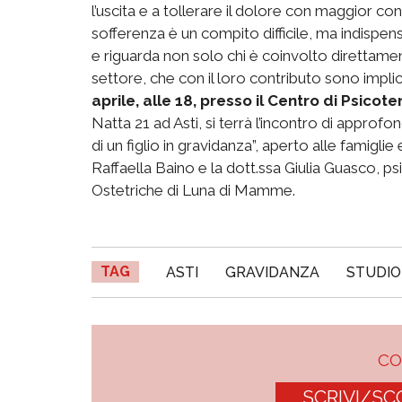
l’uscita e a tollerare il dolore con maggior c
sofferenza è un compito difficile, ma indispens
e riguarda non solo chi è coinvolto direttamen
settore, che con il loro contributo sono impli
aprile, alle 18, presso il Centro di Psico
Natta 21 ad Asti, si terrà l’incontro di approfo
di un figlio in gravidanza”, aperto alle famigli
Raffaella Baino e la dott.ssa Giulia Guasco, p
Ostetriche di Luna di Mamme.
TAG
ASTI
GRAVIDANZA
STUDIO
C
SCRIVI/SC