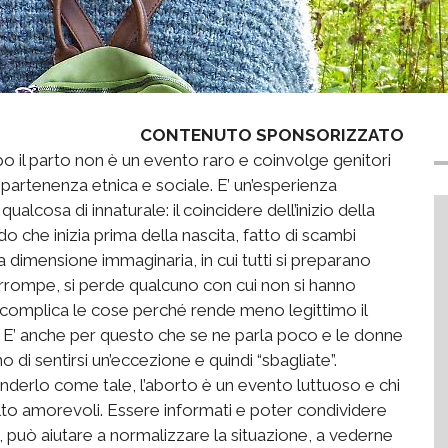
CONTENUTO SPONSORIZZATO
o il parto non è un evento raro e coinvolge genitori
ppartenenza etnica e sociale. E’ un’esperienza
qualcosa di innaturale: il coincidere dell’inizio della
 che inizia prima della nascita, fatto di scambi
na dimensione immaginaria, in cui tutti si preparano
terrompe, si perde qualcuno con cui non si hanno
to complica le cose perché rende meno legittimo il
i. E’ anche per questo che se ne parla poco e le donne
 di sentirsi un’eccezione e quindi “sbagliate”.
nderlo come tale, l’aborto è un evento luttuoso e chi
olto amorevoli. Essere informati e poter condividere
, può aiutare a normalizzare la situazione, a vederne