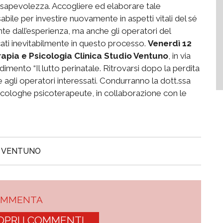
onsapevolezza. Accogliere ed elaborare tale
abile per investire nuovamente in aspetti vitali del sé
te dall’esperienza, ma anche gli operatori del
cati inevitabilmente in questo processo.
Venerdì 12
terapia e Psicologia Clinica Studio Ventuno
, in via
ndimento “Il lutto perinatale. Ritrovarsi dopo la perdita
e e agli operatori interessati. Condurranno la dott.ssa
sicologhe psicoterapeute, in collaborazione con le
 VENTUNO
OMMENTA
OPRI I COMMENTI