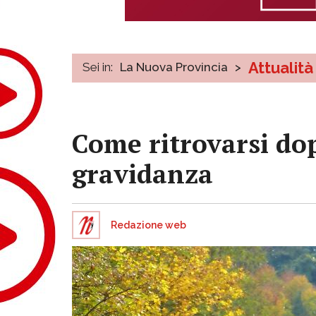
Attualità
Sei in:
La Nuova Provincia
>
Come ritrovarsi dop
gravidanza
Redazione web