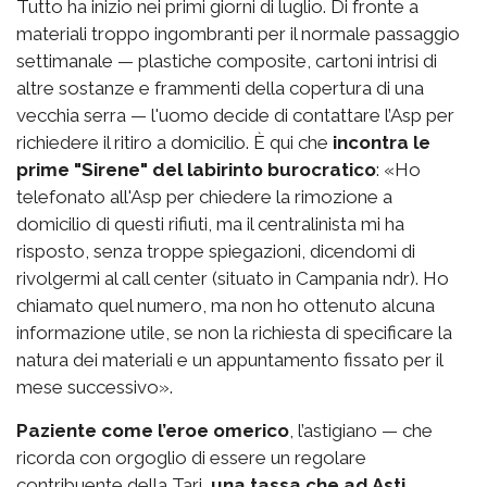
Tutto ha inizio nei primi giorni di luglio. Di fronte a
materiali troppo ingombranti per il normale passaggio
settimanale — plastiche composite, cartoni intrisi di
altre sostanze e frammenti della copertura di una
vecchia serra — l'uomo decide di contattare l’Asp per
richiedere il ritiro a domicilio. È qui che
incontra le
prime "Sirene" del labirinto burocratico
: «Ho
telefonato all'Asp per chiedere la rimozione a
domicilio di questi rifiuti, ma il centralinista mi ha
risposto, senza troppe spiegazioni, dicendomi di
rivolgermi al call center (situato in Campania ndr). Ho
chiamato quel numero, ma non ho ottenuto alcuna
informazione utile, se non la richiesta di specificare la
natura dei materiali e un appuntamento fissato per il
mese successivo».
Paziente come l’eroe omerico
, l’astigiano — che
ricorda con orgoglio di essere un regolare
contribuente della Tari,
una tassa che ad Asti