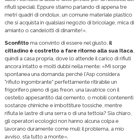
rifiuti speciali. Eppure stiamo parlando di appena tre
metri quadri di ondolux, un comune materiale plastico
che si acquista in qualsiasi negozio di bricolage, mica di
amianto o candelotti di dinamite!».
Sconfitto
ma convinto di essere nel giusto,
il
cittadino è costretto a fare ritorno alla sua Itaca
,
quindi a casa propria, dove lo attende il carico di rifiuti
ancora intatto e molti dubbi nella mente: «Mi sorge
spontanea una domanda: perché l'Asp considera
"rifiuto ingombrante" perfettamente ritirabile un
frigorifero pieno di gas freon, una lavatrice con il
cestello appesantito dal cemento, o mobili contenenti
sostanze chimiche e imbottiture tossiche, mentre
rifiuta le lastre di una serra o di una tettoia? Sia chiaro,
gli operatori ecologici non hanno alcuna colpa e
lavorano duramente come muli; il problema, a mio
avviso, sta tutto a monte».