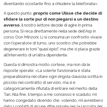
diventando scostante fino a chiudere la telefonata».
A questo punto,
proprio come Ulisse che decide di
sfidare la sorte pur di non piegarsi a un destino
avverso
, il nostro lettore decide di agire in prima
persona. Si reca direttamente nella sede dell'Asp in
corso Don Minzoni. Lì si consuma un confronto vivace
con l'operatore di turno, uno scontro che potrebbe
degenerare in toni "quasi epici", ma che si placa grazie
all'intervento di un'altra dipendente.
Questa si dimostra molto cortese, ma non dà le
risposte sperate: «La solerte funzionaria è stata
preparatissima nel citare ogni singola clausola scritta in
piccolo nel contratto di servizio, ma si è
categoricamente rifiutata di entrare nel merito della
Tari. Alla fine, il tempo a me concesso è scaduto: mi
hanno congedato dicendo che, volendo, mi avrebbero
dato i contatti di alcune ditte private per la raccolta dei