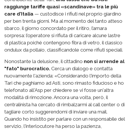
raggiunge tariffe quasi «scandinave» tra le più
care d’Italia
— custodisce i rifiuti nel proprio giardino
per ben trenta giorni. Ma al momento del tanto atteso
sbarco, il giorno concordato per il ritiro, l’amara
sorpresa: l’operatore si rifiuta di caricare alcune lastre
di plastica poiché contengono fibra di vetro, il classico
ondulux da pollaio, classificandole come rifiuti speciali.
Nonostante la delusione, il cittadino
non si arrende al
"fato" burocratico.
Cerca un dialogo e contatta
nuovamente l'azienda: «Considerando l'importo della
Tari che paghiamo ad Asti, sono rimasto fiducioso e ho
telefonato all'Asp per chiedere se vi fosse un'altra
modalità di rimozione. Ancora una volta, però, il
centralinista ha cercato di rimbalzarmi al call center o di
tagliare corto suggerendomi di inviare una mail.
Quando ho insistito per parlare con un responsabile del
servizio, l'interlocutore ha perso la pazienza,