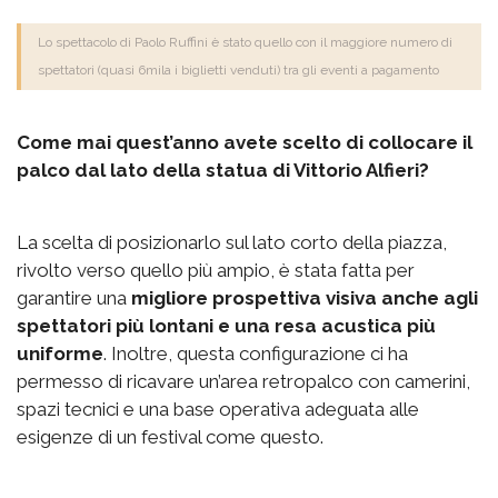
Lo spettacolo di Paolo Ruffini è stato quello con il maggiore numero di
spettatori (quasi 6mila i biglietti venduti) tra gli eventi a pagamento
Come mai quest’anno avete scelto di collocare il
palco dal lato della statua di Vittorio Alfieri?
La scelta di posizionarlo sul lato corto della piazza,
rivolto verso quello più ampio, è stata fatta per
garantire una
migliore prospettiva visiva anche agli
spettatori più lontani e una resa acustica più
uniforme
. Inoltre, questa configurazione ci ha
permesso di ricavare un’area retropalco con camerini,
spazi tecnici e una base operativa adeguata alle
esigenze di un festival come questo.