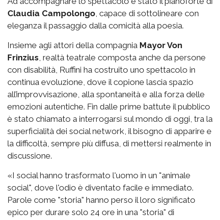
Ad accompagnare lo spettacolo è stato il pianoforte di
Claudia Campolongo
, capace di sottolineare con
eleganza il passaggio dalla comicità alla poesia.
Insieme agli attori della compagnia
Mayor Von
Frinzius
, realtà teatrale composta anche da persone
con disabilità, Ruffini ha costruito uno spettacolo in
continua evoluzione, dove il copione lascia spazio
all’improvvisazione, alla spontaneità e alla forza delle
emozioni autentiche. Fin dalle prime battute il pubblico
è stato chiamato a interrogarsi sul mondo di oggi, tra la
superficialità dei social network, il bisogno di apparire e
la difficoltà, sempre più diffusa, di mettersi realmente in
discussione.
«I social hanno trasformato l'uomo in un "animale
social", dove l'odio è diventato facile e immediato.
Parole come "storia" hanno perso il loro significato
epico per durare solo 24 ore in una "storia" di