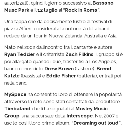
autorizzati), quindi il giorno successivo al
Bassano
Musc Park
e il
12 luglio
al
“Rock in Roma”
.
Una tappa che dà decisamente lustro al festival di
piazza Alfieri, considerata la notorietà della band,
reduce da un tour in Nuova Zelanda, Australia e Asia.
Nato nel 2002 dall’incontro tra il cantante e autore
Ryan Tedder
e il chitarrista
Zach Filkins
, il gruppo si è
poi allargato quando i due, trasferitisi a Los Angeles,
hanno conosciuto
Drew Brown
(tastiere),
Brend
Kutzle
(bassista) e
Eddie Fisher
(batteria), entrati poi
nella band.
MySpace
ha consentito loro di ottenere la popolarità:
attraverso la rete sono stati contattati dal produttore
Timbaland
che li ha segnalati al
Mosley Music
Group
, una succursale della
Interscope
. Nel 2007 è
uscito così il loro primo album,
“Dreaming out loud”
,