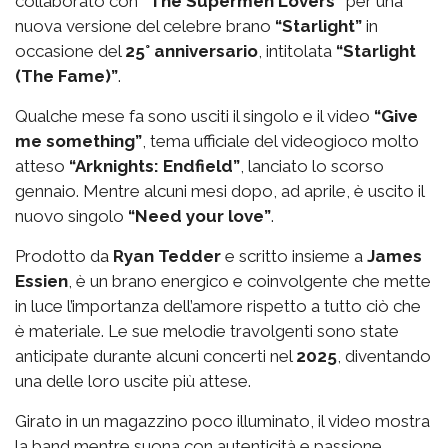
collaborato con
“The Supermen Lovers”
per una
nuova versione del celebre brano
“Starlight”
in
occasione del
25° anniversario
, intitolata
“Starlight
(The Fame)”
.
Qualche mese fa sono usciti il singolo e il video
“Give
me something”
, tema ufficiale del videogioco molto
atteso
“Arknights: Endfield”
, lanciato lo scorso
gennaio. Mentre alcuni mesi dopo, ad aprile, è uscito il
nuovo singolo
“Need your love”
.
Prodotto da
Ryan Tedder
e scritto insieme a
James
Essien
, è un brano energico e coinvolgente che mette
in luce l’importanza dell’amore rispetto a tutto ciò che
è materiale. Le sue melodie travolgenti sono state
anticipate durante alcuni concerti nel
2025
, diventando
una delle loro uscite più attese.
Girato in un magazzino poco illuminato, il video mostra
la band mentre suona con autenticità e passione,