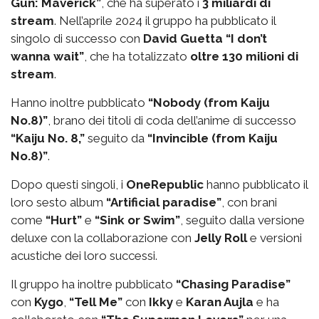
Gun: Maverick”
, che ha superato i
3 miliardi di
stream
. Nell’aprile 2024 il gruppo ha pubblicato il
singolo di successo con
David Guetta
“I don’t
wanna wait”
, che ha totalizzato
oltre 130 milioni di
stream
.
Hanno inoltre pubblicato
“Nobody (from Kaiju
No.8)”
, brano dei titoli di coda dell’anime di successo
“Kaiju No. 8,”
seguito da
“Invincible (from Kaiju
No.8)”
.
Dopo questi singoli, i
OneRepublic
hanno pubblicato il
loro sesto album
“Artificial paradise”
, con brani
come
“Hurt”
e
“Sink or Swim”
, seguito dalla versione
deluxe con la collaborazione con
Jelly Roll
e versioni
acustiche dei loro successi.
Il gruppo ha inoltre pubblicato
“Chasing Paradise”
con
Kygo
,
“Tell Me”
con
Ikky
e
Karan Aujla
e ha