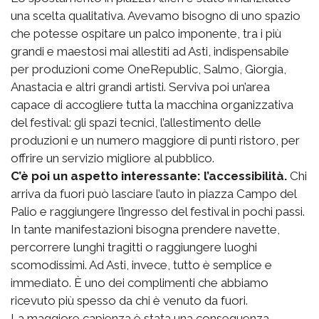
una scelta qualitativa. Avevamo bisogno di uno spazio
che potesse ospitare un palco imponente, tra i più
grandi e maestosi mai allestiti ad Asti, indispensabile
per produzioni come OneRepublic, Salmo, Giorgia,
Anastacia e altri grandi artisti. Serviva poi un’area
capace di accogliere tutta la macchina organizzativa
del festival: gli spazi tecnici, l’allestimento delle
produzioni e un numero maggiore di punti ristoro, per
offrire un servizio migliore al pubblico.
C’è poi un aspetto interessante: l’accessibilità.
Chi
arriva da fuori può lasciare l’auto in piazza Campo del
Palio e raggiungere l’ingresso del festival in pochi passi.
In tante manifestazioni bisogna prendere navette,
percorrere lunghi tragitti o raggiungere luoghi
scomodissimi. Ad Asti, invece, tutto è semplice e
immediato. È uno dei complimenti che abbiamo
ricevuto più spesso da chi è venuto da fuori.
La maggiore capienza è stata una conseguenza