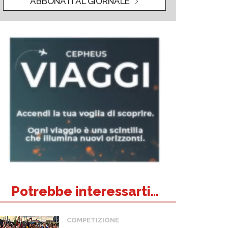
ABBONATI AL GIORNALE
Potrebbe interessarti...
COMPETIZIONE