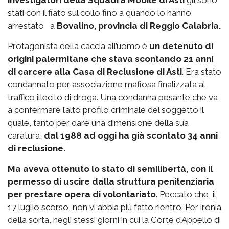
investigatori della Squadra Mobile di Asti
gli sono
stati con il fiato sul collo fino a quando lo hanno
arrestato a
Bovalino, provincia di Reggio Calabria.
Protagonista della caccia all’uomo è
un detenuto di
origini palermitane che stava scontando 21 anni
di carcere alla Casa di Reclusione di Asti
. Era stato
condannato per associazione mafiosa finalizzata al
traffico illecito di droga. Una condanna pesante che va
a confermare l’alto profilo criminale del soggetto il
quale, tanto per dare una dimensione della sua
caratura,
dal 1988 ad oggi ha già scontato 34 anni
di reclusione.
Ma aveva ottenuto lo stato di semilibertà, con il
permesso di uscire dalla struttura penitenziaria
per prestare opera di volontariato
. Peccato che, il
17 luglio scorso, non vi abbia più fatto rientro. Per ironia
della sorta, negli stessi giorni in cui la Corte d’Appello di