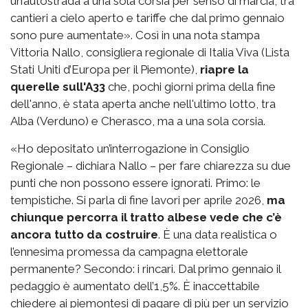
un’autostrada a una sola corsia per senso di marcia, tra
cantieri a cielo aperto e tariffe che dal primo gennaio
sono pure aumentate». Così in una nota stampa
Vittoria Nallo, consigliera regionale di Italia Viva (Lista
Stati Uniti d’Europa per il Piemonte),
riapre la
querelle sull'A33
che, pochi giorni prima della fine
dell'anno, è stata aperta anche nell'ultimo lotto, tra
Alba (Verduno) e Cherasco, ma a una sola corsia.
«Ho depositato un’interrogazione in Consiglio
Regionale – dichiara Nallo – per fare chiarezza su due
punti che non possono essere ignorati. Primo: le
tempistiche. Si parla di fine lavori per aprile 2026,
ma
chiunque percorra il tratto albese vede che c’è
ancora tutto da costruire
. È una data realistica o
l’ennesima promessa da campagna elettorale
permanente? Secondo: i rincari. Dal primo gennaio il
pedaggio è aumentato dell’1,5%. È inaccettabile
chiedere ai piemontesi di pagare di più per un servizio