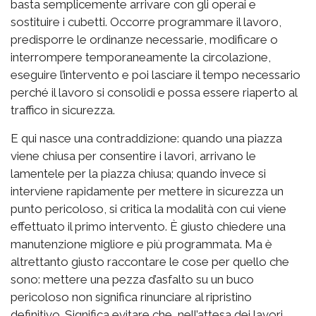
basta semplicemente arrivare con gli operai e
sostituire i cubetti. Occorre programmare il lavoro,
predisporre le ordinanze necessarie, modificare o
interrompere temporaneamente la circolazione,
eseguire l’intervento e poi lasciare il tempo necessario
perché il lavoro si consolidi e possa essere riaperto al
traffico in sicurezza.
E qui nasce una contraddizione: quando una piazza
viene chiusa per consentire i lavori, arrivano le
lamentele per la piazza chiusa; quando invece si
interviene rapidamente per mettere in sicurezza un
punto pericoloso, si critica la modalità con cui viene
effettuato il primo intervento. È giusto chiedere una
manutenzione migliore e più programmata. Ma è
altrettanto giusto raccontare le cose per quello che
sono: mettere una pezza d’asfalto su un buco
pericoloso non significa rinunciare al ripristino
definitivo. Significa evitare che, nell’attesa dei lavori,