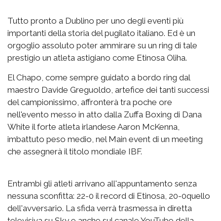
Tutto pronto a Dublino per uno degli eventi più
importanti della storia del pugilato italiano. Ed è un
orgoglio assoluto poter ammirare su un ring di tale
prestigio un atleta astigiano come Etinosa Oliha.
El Chapo, come sempre guidato a bordo ring dal
maestro Davide Greguoldo, artefice dei tanti successi
del campionissimo, affronterà tra poche ore
nell'evento messo in atto dalla Zuffa Boxing di Dana
White il forte atleta irlandese Aaron McKenna,
imbattuto peso medio, nel Main event di un meeting
che assegnerà il titolo mondiale IBF.
Entrambi gli atleti arrivano all'appuntamento senza
nessuna sconfitta: 22-0 il record di Etinosa, 20-0quello
dell'avversario. La sfida verrà trasmessa in diretta
televisiva su Sky e anche sul canale YouTube della