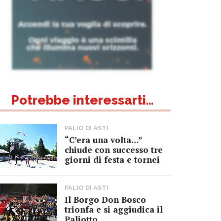
Potrebbe interessarti...
PALIO DI ASTI
“C’era una volta…”
chiude con successo tre
giorni di festa e tornei
PALIO DI ASTI
Il Borgo Don Bosco
trionfa e si aggiudica il
Paliotto