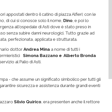
i appostati dentro il catino di piazza Alfieri; con le
o, di cui si conosce solo il nome,
Dino
, e poi lo
rgenza all'ospedale di Asti dove è stato preso in
sso senza subire danni neurologici. Tutto grazie ad
iata, perfezionata, applicata e strutturata.
imario dottor
Andrea Mina
a nome di tutti i
fermieristici
Simona Bazzano e Alberto Bronda
vizio al Palio di Asti.
pa - che assume un significato simbolico per tutti gli
rantire sicurezza e assistenza durante grandi eventi
 Lazzaro
Silvio Quirico
, era presenten anche il rettore