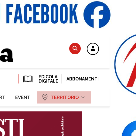
EDICOLA
ABBONAMENTI
DIGITALE
RT
EVENTI
TERRITORIO