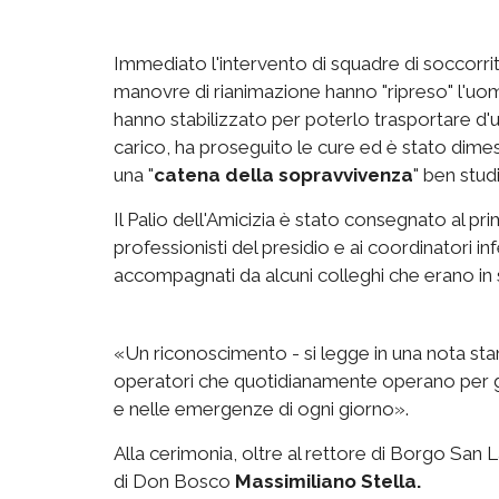
Immediato l'intervento di squadre di soccorritor
manovre di rianimazione hanno "ripreso" l'uom
hanno stabilizzato per poterlo trasportare d'u
carico, ha proseguito le cure ed è stato dime
una "
catena della sopravvivenza
" ben stud
Il Palio dell'Amicizia è stato consegnato al pr
professionisti del presidio e ai coordinatori in
accompagnati da alcuni colleghi che erano in ser
«Un riconoscimento - si legge in una nota stam
operatori che quotidianamente operano per ga
e nelle emergenze di ogni giorno».
Alla cerimonia, oltre al rettore di Borgo San
di Don Bosco
Massimiliano Stella.