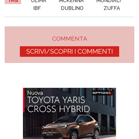
TAG
OLIHA
MCKENNA
MONDIALI
IBF
DUBLINO
ZUFFA
COMMENTA
SCRIVI/SCOPRI I COMMENTI