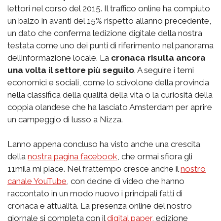
lettori nel corso del 2015. Il traffico online ha compiuto
un balzo in avanti del 15% rispetto allanno precedente,
un dato che conferma ledizione digitale della nostra
testata come uno dei punti di riferimento nel panorama
dellinformazione locale. La
cronaca risulta ancora
una volta il settore più seguito
. A seguire i temi
economici e sociali, come lo scivolone della provincia
nella classifica della qualità della vita o la curiosità della
coppia olandese che ha lasciato Amsterdam per aprire
un campeggio di lusso a Nizza.
Lanno appena concluso ha visto anche una crescita
della
nostra pagina facebook
, che ormai sfiora gli
11mila mi piace. Nel frattempo cresce anche il
nostro
canale YouTube
, con decine di video che hanno
raccontato in un modo nuovo i principali fatti di
cronaca e attualità. La presenza online del nostro
giornale si completa con il
digital paper
, edizione