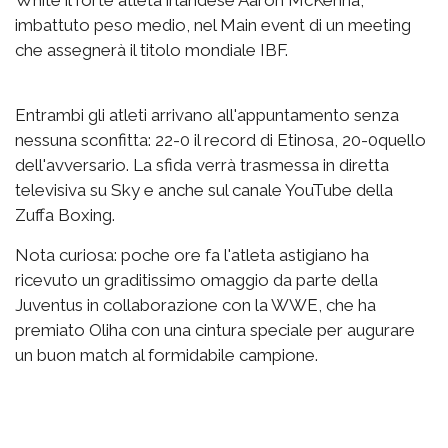
White il forte atleta irlandese Aaron McKenna,
imbattuto peso medio, nel Main event di un meeting
che assegnerà il titolo mondiale IBF.
Entrambi gli atleti arrivano all'appuntamento senza
nessuna sconfitta: 22-0 il record di Etinosa, 20-0quello
dell'avversario. La sfida verrà trasmessa in diretta
televisiva su Sky e anche sul canale YouTube della
Zuffa Boxing.
Nota curiosa: poche ore fa l'atleta astigiano ha
ricevuto un graditissimo omaggio da parte della
Juventus in collaborazione con la WWE, che ha
premiato Oliha con una cintura speciale per augurare
un buon match al formidabile campione.