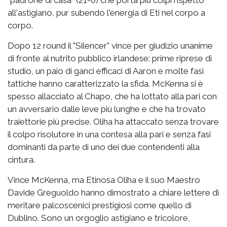
"padrone di casa" (21-0) che porta più colpi rispetto
all'astigiano, pur subendo l'energia di Eti nel corpo a
corpo.
Dopo 12 round il "Silencer" vince per giudizio unanime
di fronte al nutrito pubblico irlandese: prime riprese di
studio, un paio di ganci efficaci di Aaron e molte fasi
tattiche hanno caratterizzato la sfida. McKenna si è
spesso allacciato al Chapo, che ha lottato alla pari con
un avversario dalle leve più lunghe e che ha trovato
traiettorie più precise. Oliha ha attaccato senza trovare
il colpo risolutore in una contesa alla pari e senza fasi
dominanti da parte di uno dei due contendenti alla
cintura.
Vince McKenna, ma Etinosa Oliha e il suo Maestro
Davide Greguoldo hanno dimostrato a chiare lettere di
meritare palcoscenici prestigiosi come quello di
Dublino. Sono un orgoglio astigiano e tricolore,