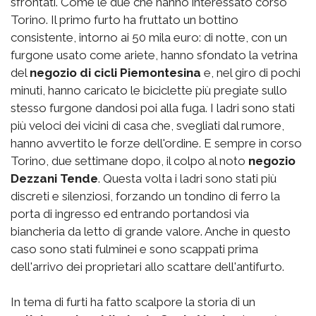
sfrontati. Come le due che hanno interessato corso
Torino. Il primo furto ha fruttato un bottino
consistente, intorno ai 50 mila euro: di notte, con un
furgone usato come ariete, hanno sfondato la vetrina
del
negozio di cicli Piemontesina
e, nel giro di pochi
minuti, hanno caricato le biciclette più pregiate sullo
stesso furgone dandosi poi alla fuga. I ladri sono stati
più veloci dei vicini di casa che, svegliati dal rumore,
hanno avvertito le forze dell'ordine. E sempre in corso
Torino, due settimane dopo, il colpo al noto
negozio
Dezzani Tende
. Questa volta i ladri sono stati più
discreti e silenziosi, forzando un tondino di ferro la
porta di ingresso ed entrando portandosi via
biancheria da letto di grande valore. Anche in questo
caso sono stati fulminei e sono scappati prima
dell'arrivo dei proprietari allo scattare dell'antifurto.
In tema di furti ha fatto scalpore la storia di un