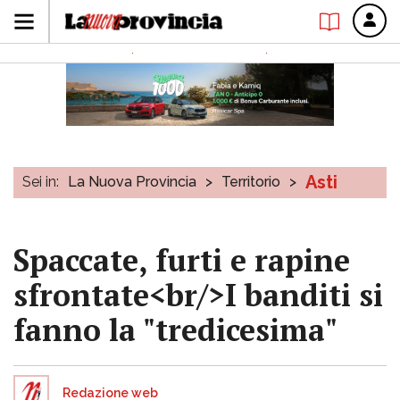
Asti
Sei in:
La Nuova Provincia
>
Territorio
>
Spaccate, furti e rapine
sfrontate<br/>I banditi si
fanno la "tredicesima"
Redazione web