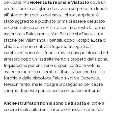
derubate. Più
violenta la rapina a Viatosto
dove un
professionista astigiano che aveva sorpreso tre leadri
all'interno del recinto dei cavalli di sua proprietà, è
stato aggredito e picchiato prima di essere derubato
della sua stessa auto. E' finita con un arresto la rapina
avvenuta a Baldichieri al Mini Bar che si affaccia sulla
statale per Villafranca. I banditi, dopo il colpo all'ora di
chiusura, si sono dati alla fuga ma, inseguiti dai
carabinieri, sono finiti fuori strada e dunque bloccati ed
arrestati dopo un rastrellamento a tappeto della zona.
Inquietudine per una serie di spari contro le vetrine
avvenute ad inizio dicembre, di una tabaccheria di via
torchio e della discoteca Palco 19 di via Ospedale.
Nessun ferito, ma le indagini proseguono per capire
l'origine di queste pericolose scorribande notturne.
Anche i truffatori non si sono dati sosta
e, oltre a
colpire i malcapitati anziani presentandosi come falsi