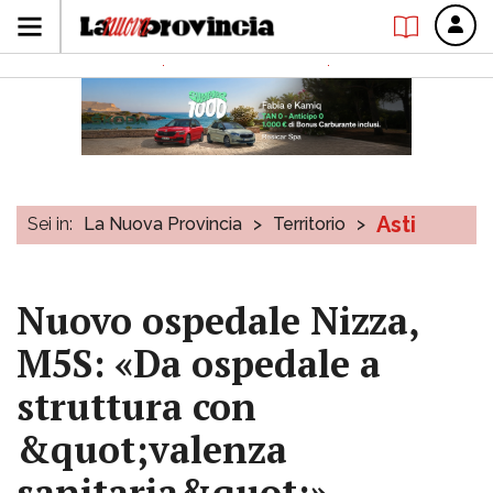
Asti
Sei in:
La Nuova Provincia
>
Territorio
>
Nuovo ospedale Nizza,
M5S: «Da ospedale a
struttura con
&quot;valenza
sanitaria&quot;»