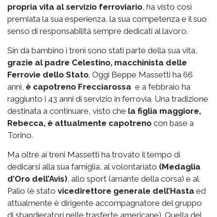
propria vita al servizio ferroviario
, ha visto così
premiata la sua esperienza, la sua competenza e il suo
senso di responsabilità sempre dedicati al lavoro.
Sin da bambino i treni sono stati parte della sua vita,
grazie al padre Celestino, macchinista delle
Ferrovie dello Stato
. Oggi Beppe Massetti ha 66
anni,
è capotreno Frecciarossa
e a febbraio ha
raggiunto i 43 anni di servizio in ferrovia. Una tradizione
destinata a continuare, visto che
la figlia maggiore,
Rebecca, è attualmente capotreno
con base a
Torino.
Ma oltre ai treni Massetti ha trovato il tempo di
dedicarsi alla sua famiglia, al volontariato
(Medaglia
d’Oro dell’Avis)
, allo sport (amante della corsa) e al
Palio (è stato
vicedirettore generale dell’Hasta
ed
attualmente è dirigente accompagnatore del gruppo
di sbandieratori nelle trasferte americane). Quella del