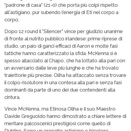
"padrone di casa" (21-0) che porta più colpi rispetto
all'astigiano, pur subendo l'energia di Eti nel corpo a
corpo.
Dopo 12 round il "Silencer" vince per giudizio unanime
di fronte al nutrito pubblico irlandese: prime riprese di
studio, un paio di ganci efficaci di Aaron e molte fasi
tattiche hanno caratterizzato la sfida. McKenna si è
spesso allacciato al Chapo, che ha lottato alla pari con
un avversario dalle leve più lunghe e che ha trovato
traiettorie più precise. Oliha ha attaccato senza trovare
il colpo risolutore in una contesa alla pari e senza fasi
dominanti da parte di uno dei due contendenti alla
cintura.
Vince McKenna, ma Etinosa Oliha e il suo Maestro
Davide Greguoldo hanno dimostrato a chiare lettere di
meritare palcoscenici prestigiosi come quello di
Dublino. Sono un orgoglio astigiano e tricolore,