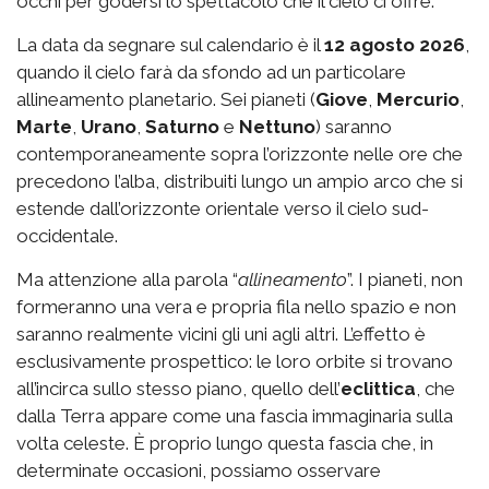
occhi per godersi lo spettacolo che il cielo ci offre.
La data da segnare sul calendario è il
12 agosto 2026
,
quando il cielo farà da sfondo ad un particolare
allineamento planetario. Sei pianeti (
Giove
,
Mercurio
,
Marte
,
Urano
,
Saturno
e
Nettuno
)
saranno
contemporaneamente sopra l’orizzonte nelle ore che
precedono l’alba, distribuiti lungo un ampio arco che si
estende dall’orizzonte orientale verso il cielo sud-
occidentale.
Ma attenzione alla parola “
allineamento
”. I pianeti, non
formeranno una vera e propria fila nello spazio e non
saranno realmente vicini gli uni agli altri. L’effetto è
esclusivamente prospettico: le loro orbite si trovano
all’incirca sullo stesso piano, quello dell’
eclittica
, che
dalla Terra appare come una fascia immaginaria sulla
volta celeste. È proprio lungo questa fascia che, in
determinate occasioni, possiamo osservare