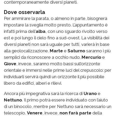
contemporaneamente diversi pianeti.
Dove osservarla
Per ammirare la parata, o almeno in parte, bisognerà
impostare la sveglia molto presto. L’appuntamento è
infatti
prima dell’
alba
, con uno sguardo rivolto verso
est e poi lungo il cielo fino a sud-ovest. La visibilità dei
diversi pianeti non sarà uguale per tutti, varierà in base
alla geolocalizzazione.
Marte
e
Saturno
saranno i più
semplici da riconoscere a occhio nudo.
Mercurio
e
Giove
, invece, saranno molto bassi sull’orizzonte
orientale e immersi nelle prime luci del crepuscolo: per
individuarli servirà quindi un orizzonte il più possibile
libero da edifici, alberi e rilievi.
Ancora più impegnativa sarà la ricerca di
Urano
e
Nettuno
. Il primo potrà essere individuato con l’aiuto
di un binocolo, mentre per Nettuno sarà necessario un
telescopio.
Venere
, invece,
non farà parte
della