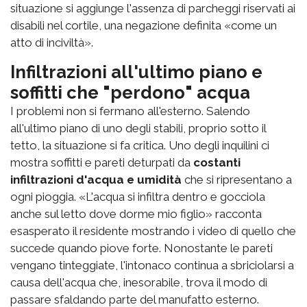
situazione si aggiunge l'assenza di parcheggi riservati ai
disabili nel cortile, una negazione definita «come un
atto di inciviltà».
Infiltrazioni all'ultimo piano e
soffitti che "perdono" acqua
I problemi non si fermano all'esterno. Salendo
all'ultimo piano di uno degli stabili, proprio sotto il
tetto, la situazione si fa critica. Uno degli inquilini ci
mostra soffitti e pareti deturpati da
costanti
infiltrazioni d'acqua e umidità
che si ripresentano a
ogni pioggia. «L'acqua si infiltra dentro e gocciola
anche sul letto dove dorme mio figlio» racconta
esasperato il residente mostrando i video di quello che
succede quando piove forte. Nonostante le pareti
vengano tinteggiate, l'intonaco continua a sbriciolarsi a
causa dell'acqua che, inesorabile, trova il modo di
passare sfaldando parte del manufatto esterno.