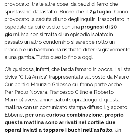
provocato, tra le altre cose, da pezzi di ferro che
spuntavano dall’asfalto. Buche che, il
29 luglio
, hanno
provocato la caduta di uno degli inquilini trasportato in
ospedale da cui è uscito con una
prognosi di 30
giorni
. Ma non si tratta di un episodio isolato: in
passato un altro condomino si sarebbe rotto un
braccio e un bambino ha rischiato di ferirsi gravemente
a una gamba. Tutto questo fino a oggi.
C’è qualcosa, infatti, che lascia l’amaro in bocca. La lista
civica "Città Amica" (rappresentata sul posto da Mauro
Cuniberti e Maurizio Galosso cui fanno parte anche
Pier Paolo Novara, Francesco Citino e Roberto
Marmo) aveva annunciato il sopralluogo di questa
mattina con un comunicato stampa diffuso il 3 agosto.
Ebbene
, per una curiosa combinazione, proprio
questa mattina sono arrivati nel cortile due
operai inviati a tappare i buchi nell'asfalto
. Un