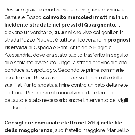
Restano gravi le condizioni del consigliere comunale
Samuele Bosco
coinvolto mercoledì mattina in un
incidente stradale nei pressi di Quargnento
. Il
giovane universitario,
21 anni
che vive coi genitori in
strada Pozzo Nuovo, è tuttora ricoverano in
prognosi
riservata
allOspedale Santi Antonio e Biagio di
Alessandria, dove era stato subito trasferito in seguito
allo schianto avvenuto lungo la strada provinciale che
conduce al capoluogo. Secondo le prime sommarie
ricostruzioni Bosco avrebbe perso il controllo della
sua Fiat Punto andata a finire contro un palo della rete
elettrica. Per liberare il moncalvese dalle lamiere
dellauto è stato necessario anche lintervento dei Vigili
del fuoco.
Consigliere comunale eletto nel 2014 nelle file
della maggioranza
, suo fratello maggiore Manuel lo