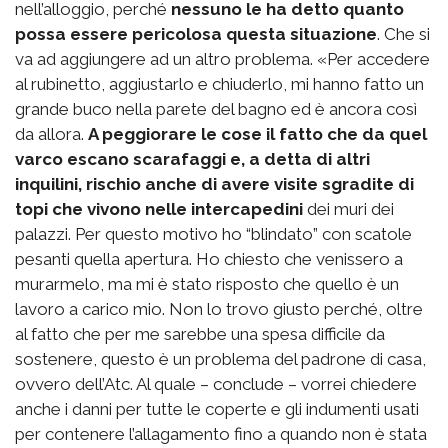
nell’alloggio, perché
nessuno le ha detto quanto
possa essere pericolosa questa situazione
. Che si
va ad aggiungere ad un altro problema. «Per accedere
al rubinetto, aggiustarlo e chiuderlo, mi hanno fatto un
grande buco nella parete del bagno ed è ancora così
da allora.
A peggiorare le cose il fatto che da quel
varco escano scarafaggi e, a detta di altri
inquilini, rischio anche di avere visite sgradite di
topi che vivono nelle intercapedini
dei muri dei
palazzi. Per questo motivo ho “blindato” con scatole
pesanti quella apertura. Ho chiesto che venissero a
murarmelo, ma mi è stato risposto che quello è un
lavoro a carico mio. Non lo trovo giusto perché, oltre
al fatto che per me sarebbe una spesa difficile da
sostenere, questo è un problema del padrone di casa,
ovvero dell’Atc. Al quale – conclude – vorrei chiedere
anche i danni per tutte le coperte e gli indumenti usati
per contenere l’allagamento fino a quando non è stata