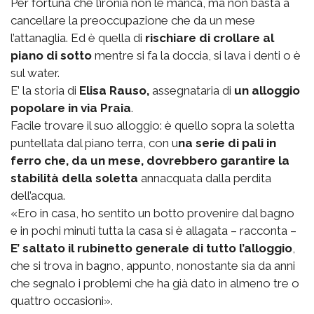
Per fortuna che l’ironia non le manca, ma non basta a
cancellare la preoccupazione che da un mese
l’attanaglia. Ed è quella di
rischiare di crollare al
piano di sotto
mentre si fa la doccia, si lava i denti o è
sul water.
E’ la storia di
Elisa Rauso,
assegnataria di
un alloggio
popolare in via Praia
.
Facile trovare il suo alloggio: è quello sopra la soletta
puntellata dal piano terra, con u
na serie di pali in
ferro che, da un mese, dovrebbero garantire la
stabilità della soletta
annacquata dalla perdita
dell’acqua.
«Ero in casa, ho sentito un botto provenire dal bagno
e in pochi minuti tutta la casa si è allagata – racconta –
E’ saltato il rubinetto generale di tutto l’alloggio
,
che si trova in bagno, appunto, nonostante sia da anni
che segnalo i problemi che ha già dato in almeno tre o
quattro occasioni».