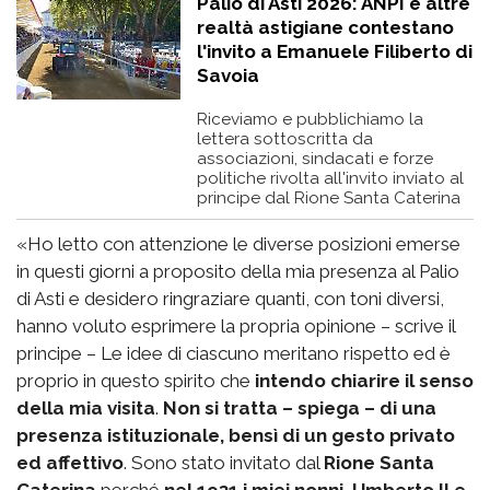
Palio di Asti 2026: ANPI e altre
realtà astigiane contestano
l'invito a Emanuele Filiberto di
Savoia
Riceviamo e pubblichiamo la
lettera sottoscritta da
associazioni, sindacati e forze
politiche rivolta all'invito inviato al
principe dal Rione Santa Caterina
«Ho letto con attenzione le diverse posizioni emerse
in questi giorni a proposito della mia presenza al Palio
di Asti e desidero ringraziare quanti, con toni diversi,
hanno voluto esprimere la propria opinione – scrive il
principe – Le idee di ciascuno meritano rispetto ed è
proprio in questo spirito che
intendo chiarire il senso
della mia visita
.
Non si tratta – spiega – di una
presenza istituzionale, bensì di un gesto privato
ed affettivo
. Sono stato invitato dal
Rione Santa
Caterina
perché
nel 1931 i miei nonni, Umberto II e