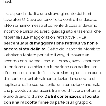
busta».
Tra stipendi ridotti e uno stravolgimento dei turni, i
lavoratori O-Cava puntano il dito contro il sindacato:
«Non ci hanno messo al corrente di cosa andavamo
incontro e lunica ad averci guadagnato è lazienda, che
risparmia sulle maggiorazioni retributive». «
La
percentuale di maggiorazione retributiva non è
ancora stata definita
. Detto ciò  risponde Morabito
- abbiamo tentato per tutto il 2015 di trovare un
accordo con lazienda che, da tempo, aveva espresso
lintenzione di cambiare la turnazione con particolare
riferimento alla notte fissa. Non siamo giunti a un punto
di incontro e, unilateralmente, lazienda ha deciso di
applicare, dallo scorso aprile, una turnazione anomala
che prevedeva, per alcuni, tre mesi di lavoro notturno
e uno di lavoro diurno.
Da lì il contenzioso sfociato
con una raccolta firme
da parte di un gruppo di