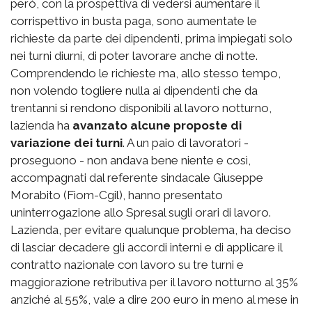
però, con la prospettiva di vedersi aumentare il
corrispettivo in busta paga, sono aumentate le
richieste da parte dei dipendenti, prima impiegati solo
nei turni diurni, di poter lavorare anche di notte.
Comprendendo le richieste ma, allo stesso tempo,
non volendo togliere nulla ai dipendenti che da
trentanni si rendono disponibili al lavoro notturno,
lazienda ha
avanzato alcune proposte di
variazione dei turni
. A un paio di lavoratori -
proseguono - non andava bene niente e così,
accompagnati dal referente sindacale Giuseppe
Morabito (Fiom-Cgil), hanno presentato
uninterrogazione allo Spresal sugli orari di lavoro.
Lazienda, per evitare qualunque problema, ha deciso
di lasciar decadere gli accordi interni e di applicare il
contratto nazionale con lavoro su tre turni e
maggiorazione retributiva per il lavoro notturno al 35%
anziché al 55%, vale a dire 200 euro in meno al mese in