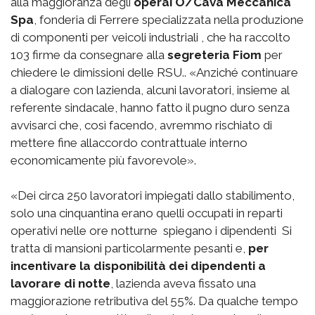
alla maggioranza degli
operai O/Cava Meccanica
Spa
, fonderia di Ferrere specializzata nella produzione
di componenti per veicoli industriali , che ha raccolto
103 firme da consegnare alla
segreteria Fiom
per
chiedere le dimissioni delle RSU.. «Anziché continuare
a dialogare con lazienda, alcuni lavoratori, insieme al
referente sindacale, hanno fatto il pugno duro senza
avvisarci che, così facendo, avremmo rischiato di
mettere fine allaccordo contrattuale interno
economicamente più favorevole».
«Dei circa 250 lavoratori impiegati dallo stabilimento,
solo una cinquantina erano quelli occupati in reparti
operativi nelle ore notturne  spiegano i dipendenti  Si
tratta di mansioni particolarmente pesanti e,
per
incentivare la disponibilità dei dipendenti a
lavorare di notte
, lazienda aveva fissato una
maggiorazione retributiva del 55%. Da qualche tempo