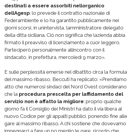
destinati a essere assorbiti nellorganico
dellAgesp
: lo prevede il contratto nazionale di
Federambiente e lo ha garantito pubblicamente nei
giorni scorsi, in unintervista, lamministratore delegato
della ditta siciliana. Ciò non significa che lazienda abbia
firmato il preavviso di licenziamento a cuor leggero.
Parteciperò personalmente allincontro con il
sindacato, in prefettura, mercoledì 9 marzo».
E sulle perplessità emerse nel dibattito circa la formula
del massimo ribasso, Beccuti ha replicato: «Prendiamo
atto che numerosi sindaci del Nord Ovest considerano
che la
procedura prescelta per laffidamento del
servizio non è affatto la migliore
: proprio qualche
giorno fa il Consiglio dei Ministri ha dato il via libera al
nuovo Codice per gli appalti pubblici, ponendo fine alle
gare al massimo ribasso. A chi sostiene che dovevamo
impegnarci a fare un po meglio le gare, ricordo che