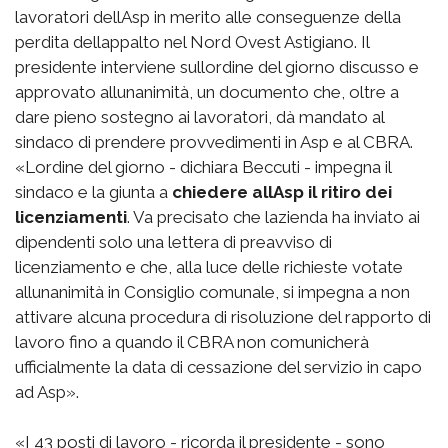
lavoratori dellAsp in merito alle conseguenze della
perdita dellappalto nel Nord Ovest Astigiano. Il
presidente interviene sullordine del giorno discusso e
approvato allunanimità, un documento che, oltre a
dare pieno sostegno ai lavoratori, dà mandato al
sindaco di prendere provvedimenti in Asp e al CBRA.
«Lordine del giorno - dichiara Beccuti - impegna il
sindaco e la giunta a
chiedere allAsp il ritiro dei
licenziamenti
. Va precisato che lazienda ha inviato ai
dipendenti solo una lettera di preavviso di
licenziamento e che, alla luce delle richieste votate
allunanimità in Consiglio comunale, si impegna a non
attivare alcuna procedura di risoluzione del rapporto di
lavoro fino a quando il CBRA non comunicherà
ufficialmente la data di cessazione del servizio in capo
ad Asp».
«I 43 posti di lavoro - ricorda il presidente - sono