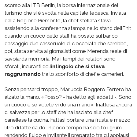
scorso alla ITB Berlin, la borsa internazionale del
turismo che si è svolta nella capitale tedesca. Inviata
dalla Regione Piemonte, la chef stellata stava
assistendo alla conferenza stampa nello stand dellEnit
quando un cuoco dello staff ha posato sul banco
dassaggio due casseruole di cioccolata che sarebbe,
poi, stata servita ai giornalisti come Merenda reale di
savoiarda memoria. Ma i tempi dei relatori sono
sforati, incuranti dell
intingolo che si stava
raggrumando
tra lo sconforto di chef e camerieri.
Senza pensarci troppo, Mariuccia Roggero Ferrero ha
alzato la mano. «Posso? - ha detto agli addetti -. Sono
un cuoco e se volete vi do una mano». Inattesa ancora
di salvezza per lo staff che ha lasciato alla chef
canellese la cucina. Fattasi portare una frusta e mezzo
litro di latte caldo, in poco tempo ha sciolto i grumi
rendendo fluido e invitante il preparato tra gli applausi