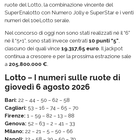
ruote del Lotto, la combinazione vincente del
SuperEnalotto con Numero Jolly e SuperStar e i venti
numeri del 10eLotto serale.
Nel concorso di oggi non sono stati realizzati né il “6”
né il “5+1”, sono stati invece centrati
10 punti “5”
,
ciascuno dei quali vince
19.317,65 euro
. Il jackpot
continua a crescere e per la prossima estrazione sale
a
205.800.000 €
.
Lotto – I numeri sulle ruote di
giovedì 6 agosto 2026
Bari:
22 – 44 – 50 – 62 – 58
Cagliari:
53 – 16 – 74 – 65 – 70
Firenze:
1 – 59 – 82 – 13 – 88
Genova:
52 – 63 – 2 – 41 – 33
Milano:
22 – 21 – 5 – 50 – 66
Napoli:
22 – 58 – 30 – 50 – 70