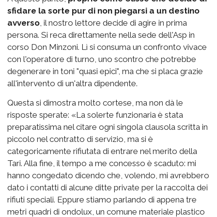
sfidare la sorte pur di non piegarsi a un destino
avverso
, il nostro lettore decide di agire in prima
persona. Si reca direttamente nella sede dell'Asp in
corso Don Minzoni. Lì si consuma un confronto vivace
con l'operatore di turno, uno scontro che potrebbe
degenerare in toni "quasi epici", ma che si placa grazie
all'intervento di un'altra dipendente.
Questa si dimostra molto cortese, ma non dà le
risposte sperate: «La solerte funzionaria è stata
preparatissima nel citare ogni singola clausola scritta in
piccolo nel contratto di servizio, ma si è
categoricamente rifiutata di entrare nel merito della
Tari. Alla fine, il tempo a me concesso è scaduto: mi
hanno congedato dicendo che, volendo, mi avrebbero
dato i contatti di alcune ditte private per la raccolta dei
rifiuti speciali. Eppure stiamo parlando di appena tre
metri quadri di ondolux, un comune materiale plastico