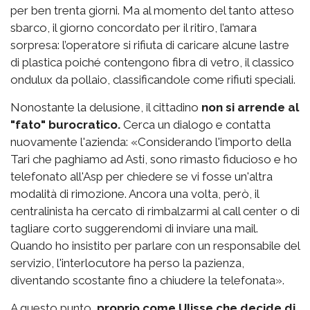
per ben trenta giorni. Ma al momento del tanto atteso
sbarco, il giorno concordato per il ritiro, l’amara
sorpresa: l’operatore si rifiuta di caricare alcune lastre
di plastica poiché contengono fibra di vetro, il classico
ondulux da pollaio, classificandole come rifiuti speciali.
Nonostante la delusione, il cittadino
non si arrende al
"fato" burocratico.
Cerca un dialogo e contatta
nuovamente l'azienda: «Considerando l'importo della
Tari che paghiamo ad Asti, sono rimasto fiducioso e ho
telefonato all'Asp per chiedere se vi fosse un'altra
modalità di rimozione. Ancora una volta, però, il
centralinista ha cercato di rimbalzarmi al call center o di
tagliare corto suggerendomi di inviare una mail.
Quando ho insistito per parlare con un responsabile del
servizio, l'interlocutore ha perso la pazienza,
diventando scostante fino a chiudere la telefonata».
A questo punto,
proprio come Ulisse che decide di