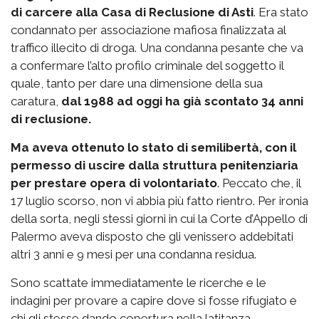
di carcere alla Casa di Reclusione di Asti
. Era stato
condannato per associazione mafiosa finalizzata al
traffico illecito di droga. Una condanna pesante che va
a confermare l’alto profilo criminale del soggetto il
quale, tanto per dare una dimensione della sua
caratura,
dal 1988 ad oggi ha già scontato 34 anni
di reclusione.
Ma aveva ottenuto lo stato di semilibertà, con il
permesso di uscire dalla struttura penitenziaria
per prestare opera di volontariato
. Peccato che, il
17 luglio scorso, non vi abbia più fatto rientro. Per ironia
della sorta, negli stessi giorni in cui la Corte d’Appello di
Palermo aveva disposto che gli venissero addebitati
altri 3 anni e 9 mesi per una condanna residua.
Sono scattate immediatamente le ricerche e le
indagini per provare a capire dove si fosse rifugiato e
chi gli stesse dando copertura nella latitanza.