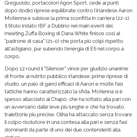
Greguoldo, portacolori Agon Sport, cede ai punti
dopo dodici riprese equilibrate contro l'irlandese Aaron
McKenna e subisce la prima sconfitta in carriera (22-1).
Il titolo iridato IBF a Dublino nel main event del
meeting Zuffa Boxing di Dana White finisce così al
"padrone di casa" (21-0) che porta più colpi rispetto
all'astigiano, pur subendo l'energia di Eti nel corpo a
corpo.
Dopo 12 round il "Silencer" vince per giudizio unanime
di fronte al nutrito pubblico irlandese: prime riprese di
studio, un paio di ganci efficaci di Aaron e molte fasi
tattiche hanno caratterizzato la sfida. McKenna si è
spesso allacciato al Chapo, che ha lottato alla pari con
un avversario dalle leve più lunghe e che ha trovato
traiettorie più precise. Oliha ha attaccato senza trovare
il colpo risolutore in una contesa alla pari e senza fasi
dominanti da parte di uno dei due contendenti alla