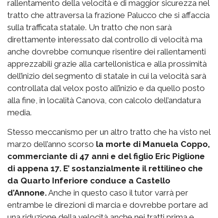
rallentamento della velocità e di maggior sicurezza nel
tratto che attraversa la frazione Palucco che si affaccia
sulla trafficata statale. Un tratto che non sarà
direttamente interessato dal controllo di velocità ma
anche dovrebbe comunque risentire dei rallentamenti
apprezzabili grazie alla cartellonistica e alla prossimità
dell’inizio del segmento di statale in cui la velocità sarà
controllata dal velox posto all’inizio e da quello posto
alla fine, in località Canova, con calcolo dell’andatura
media.
Stesso meccanismo per un altro tratto che ha visto nel
marzo dell’anno scorso
la morte di Manuela Coppo,
commerciante di 47 anni e del figlio Eric Piglione
di appena 17. E’ sostanzialmente il rettilineo che
da Quarto Inferiore conduce a Castello
d’Annone.
Anche in questo caso il tutor varrà per
entrambe le direzioni di marcia e dovrebbe portare ad
una riduzione della velocità anche nei tratti prima e